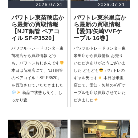
2026.07.31
2026.07.31
パワトレ東苗穂店か
パワトレ東米里店か
ら最新の買取情報
ら最新の買取情報
【NJT銅管 ペアコ
【愛知/矢崎VVFケ
イル SF-P3520】
ーブル 16巻】
パワフルトレードセンター東
パワフルトレードセンター東
苗穂店から買取情報 どう
米里店から買取情報 お売り
も、パワトレおじさんです
いただきありがとうございま
本日は苗穂店にて、NJT銅管
した どもども
パワトレの
のペアコイル「SF-P3520」
ギャル男っす
本日は米里
を買取させていただきました
店にて、愛知・矢崎のVVFケ
新品で状態も良く、し
ーブルを店頭買取させていた
っかり査…
だきました
…