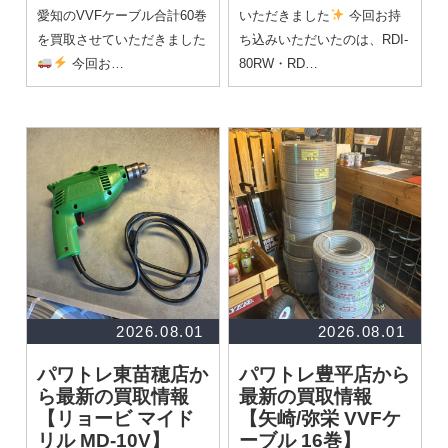
愛知のVVFケーブル合計60巻
いただきました
今回お持
を買取させていただきました
ち込みいただいたのは、RDI-
今回お…
80RW・RD…
2026.08.01
2026.08.01
パワトレ東苗穂店か
パワトレ豊平店から
ら最新の買取情報
最新の買取情報
【リョービ マイド
【矢崎/弥栄 VVFケ
リル MD-10V】
ーブル 16巻】