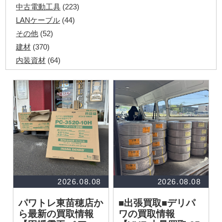
中古電動工具
(223)
LANケーブル
(44)
その他
(52)
建材
(370)
内装資材
(64)
発電機・溶接機
(7)
ペアコイル
(71)
その他ツール
(48)
電化製品
(40)
その他建築資材
(113)
半端電線
(40)
マイナーケーブル
(13)
CVTケーブル
(8)
CVケーブル
(25)
2026.08.08
2026.08.08
VCTFケーブル
(12)
パワトレ東苗穂店か
■出張買取■デリパ
同軸ケーブル
(11)
ら最新の買取情報
ワの買取情報
エコケーブル
(3)