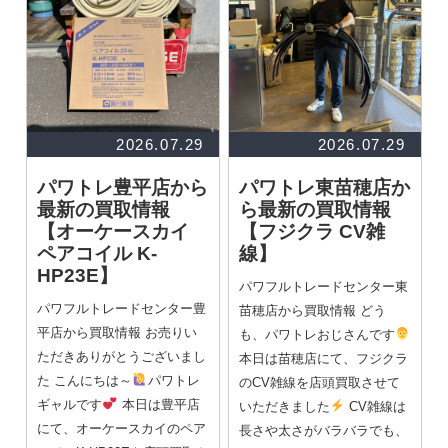
2026.07.29
2026.07.29
パワトレ豊平店から
パワトレ東苗穂店か
最新の買取情報
ら最新の買取情報
【オーケースカイ
【フジクラ CV雑
ペアコイル K-
線】
HP23E】
パワフルトレードセンター東
パワフルトレードセンター豊
苗穂店から買取情報 どう
平店から買取情報 お売りい
も、パワトレおじさんです
ただきありがとうございまし
本日は苗穂店にて、フジクラ
た こんにちは～
パワトレ
のCV雑線を店頭買取させて
ギャルです
本日は豊平店
いただきました
CV雑線は
にて、オーケースカイのペア
長さや太さがバラバラでも、