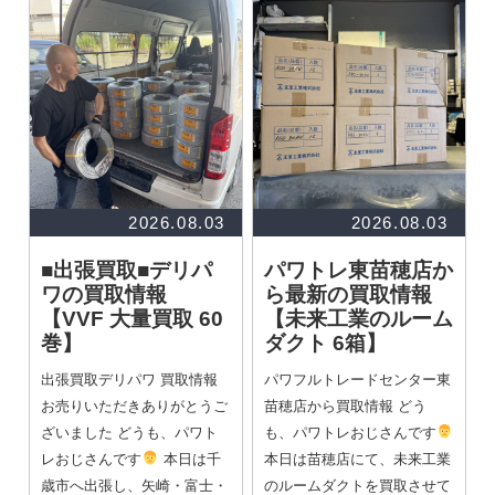
2026.08.03
2026.08.03
■出張買取■デリパ
パワトレ東苗穂店か
ワの買取情報
ら最新の買取情報
【VVF 大量買取 60
【未来工業のルーム
巻】
ダクト 6箱】
出張買取デリパワ 買取情報
パワフルトレードセンター東
お売りいただきありがとうご
苗穂店から買取情報 どう
ざいました どうも、パワト
も、パワトレおじさんです
レおじさんです
本日は千
本日は苗穂店にて、未来工業
歳市へ出張し、矢崎・富士・
のルームダクトを買取させて