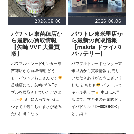
2026.08.06
2026.08.06
パワトレ東苗穂店か
パワトレ東米里店か
ら最新の買取情報
ら最新の買取情報
【矢崎 VVF 大量買
【makita ドライバ/
取】
バッテリー】
パワフルトレードセンター東
パワフルトレードセンター東
苗穂店から買取情報 どう
米里店から買取情報 お売り
も、パワトレおじさんです
いただきありがとうございま
苗穂店にて、矢崎のVVFケー
した どもども
パワトレの
ブルを買取させていただきま
ギャル男っす
本日は米里
した
8月に入ってからは、
店にて、マキタの充電式ドラ
今までの過ごしやすさが嘘み
イバドリル「DF003GRDX」
たいに暑くなっ…
と、純正…