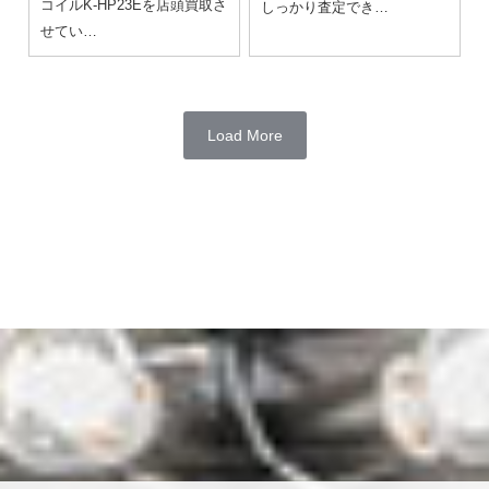
コイルK-HP23Eを店頭買取さ
しっかり査定でき…
せてい…
Load More