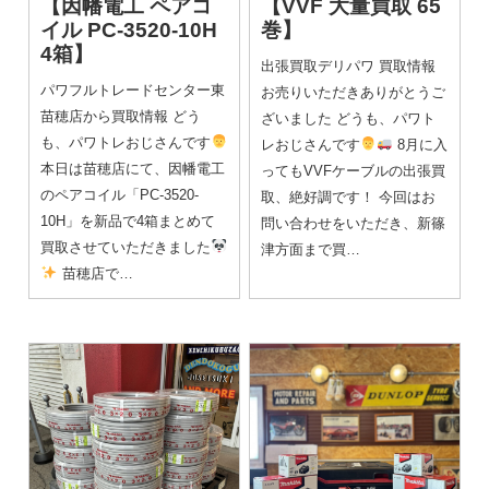
【因幡電工 ペアコ
【VVF 大量買取 65
イル PC-3520-10H
巻】
4箱】
出張買取デリパワ 買取情報
パワフルトレードセンター東
お売りいただきありがとうご
苗穂店から買取情報 どう
ざいました どうも、パワト
も、パワトレおじさんです
レおじさんです
8月に入
本日は苗穂店にて、因幡電工
ってもVVFケーブルの出張買
のペアコイル「PC-3520-
取、絶好調です！ 今回はお
10H」を新品で4箱まとめて
問い合わせをいただき、新篠
買取させていただきました
津方面まで買…
苗穂店で…