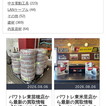
中古電動工具
(223)
LANケーブル
(44)
その他
(52)
建材
(369)
内装資材
(64)
発電機・溶接機
(7)
ペアコイル
(70)
その他ツール
(48)
電化製品
(40)
その他建築資材
(113)
半端電線
(40)
マイナーケーブル
(13)
CVTケーブル
(8)
CVケーブル
(25)
2026.08.06
2026.08.06
VCTFケーブル
(12)
パワトレ東苗穂店か
パワトレ東米里店か
同軸ケーブル
(11)
ら最新の買取情報
ら最新の買取情報
エコケーブル
(3)