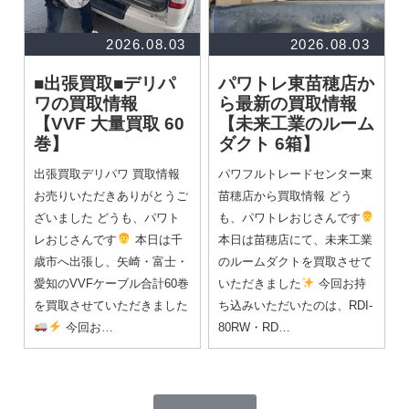
2026.08.03
2026.08.03
■出張買取■デリパ
パワトレ東苗穂店か
ワの買取情報
ら最新の買取情報
【VVF 大量買取 60
【未来工業のルーム
巻】
ダクト 6箱】
出張買取デリパワ 買取情報
パワフルトレードセンター東
お売りいただきありがとうご
苗穂店から買取情報 どう
ざいました どうも、パワト
も、パワトレおじさんです
レおじさんです
本日は千
本日は苗穂店にて、未来工業
歳市へ出張し、矢崎・富士・
のルームダクトを買取させて
愛知のVVFケーブル合計60巻
いただきました
今回お持
を買取させていただきました
ち込みいただいたのは、RDI-
今回お…
80RW・RD…