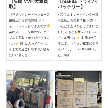
【矢崎 VVF 大量買
【makita ドライバ/
取】
バッテリー】
パワフルトレードセンター東
パワフルトレードセンター東
苗穂店から買取情報 どう
米里店から買取情報 お売り
も、パワトレおじさんです
いただきありがとうございま
苗穂店にて、矢崎のVVFケー
した どもども
パワトレの
ブルを買取させていただきま
ギャル男っす
本日は米里
した
8月に入ってからは、
店にて、マキタの充電式ドラ
今までの過ごしやすさが嘘み
イバドリル「DF003GRDX」
たいに暑くなっ…
と、純正…