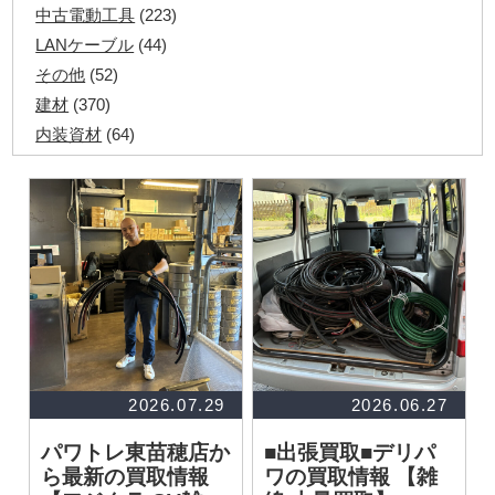
中古電動工具
(223)
LANケーブル
(44)
その他
(52)
建材
(370)
内装資材
(64)
発電機・溶接機
(7)
ペアコイル
(71)
その他ツール
(48)
電化製品
(40)
その他建築資材
(113)
半端電線
(40)
マイナーケーブル
(13)
CVTケーブル
(8)
CVケーブル
(25)
2026.07.29
2026.06.27
VCTFケーブル
(12)
パワトレ東苗穂店か
■出張買取■デリパ
同軸ケーブル
(11)
ら最新の買取情報
ワの買取情報
【雑
エコケーブル
(3)