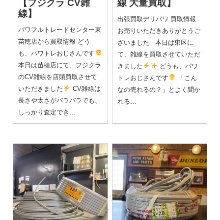
【フジクラ CV雑
線 大量買取】
線】
出張買取デリパワ 買取情報
パワフルトレードセンター東
お売りいただきありがとうご
苗穂店から買取情報 どう
ざいました 本日は東区に
も、パワトレおじさんです
て、雑線を買取させていただ
本日は苗穂店にて、フジクラ
きました
どうも、パワ
のCV雑線を店頭買取させて
トレおじさんです
「こん
いただきました
CV雑線は
なの売れるの？」とよく聞か
長さや太さがバラバラでも、
れる…
しっかり査定でき…