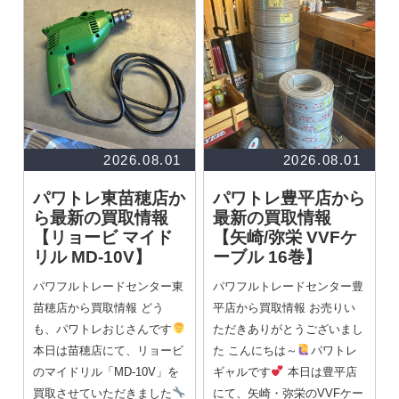
2026.08.01
2026.08.01
パワトレ東苗穂店か
パワトレ豊平店から
ら最新の買取情報
最新の買取情報
【リョービ マイド
【矢崎/弥栄 VVFケ
リル MD-10V】
ーブル 16巻】
パワフルトレードセンター東
パワフルトレードセンター豊
苗穂店から買取情報 どう
平店から買取情報 お売りい
も、パワトレおじさんです
ただきありがとうございまし
本日は苗穂店にて、リョービ
た こんにちは～
パワトレ
のマイドリル「MD-10V」を
ギャルです
本日は豊平店
買取させていただきました
にて、矢崎・弥栄のVVFケー