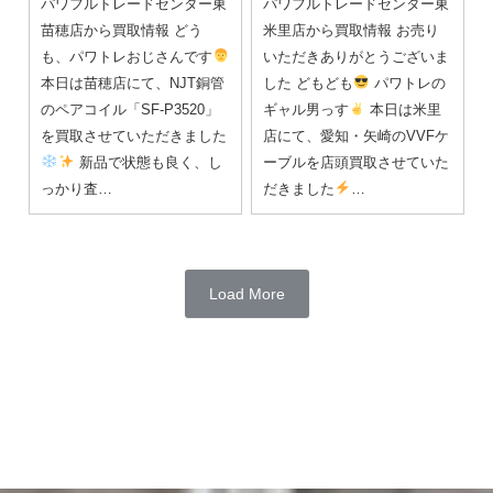
パワフルトレードセンター東
パワフルトレードセンター東
苗穂店から買取情報 どう
米里店から買取情報 お売り
も、パワトレおじさんです
いただきありがとうございま
本日は苗穂店にて、NJT銅管
した どもども
パワトレの
のペアコイル「SF-P3520」
ギャル男っす
本日は米里
を買取させていただきました
店にて、愛知・矢崎のVVFケ
新品で状態も良く、し
ーブルを店頭買取させていた
っかり査…
だきました
…
Load More