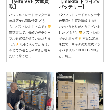
【矢崎 VVF 大量買
【makita ドライバ/
取】
バッテリー】
パワフルトレードセンター東
パワフルトレードセンター東
苗穂店から買取情報 どう
米里店から買取情報 お売り
も、パワトレおじさんです
いただきありがとうございま
苗穂店にて、矢崎のVVFケー
した どもども
パワトレの
ブルを買取させていただきま
ギャル男っす
本日は米里
した
8月に入ってからは、
店にて、マキタの充電式ドラ
今までの過ごしやすさが嘘み
イバドリル「DF003GRDX」
たいに暑くなっ…
と、純正…