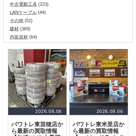
中古電動工具
(223)
LANケーブル
(44)
その他
(52)
建材
(369)
内装資材
(64)
発電機・溶接機
(7)
ペアコイル
(70)
その他ツール
(48)
電化製品
(40)
その他建築資材
(113)
半端電線
(40)
マイナーケーブル
(13)
CVTケーブル
(8)
CVケーブル
(25)
2026.08.06
2026.08.06
VCTFケーブル
(12)
パワトレ東苗穂店か
パワトレ東米里店か
同軸ケーブル
(11)
ら最新の買取情報
ら最新の買取情報
エコケーブル
(3)