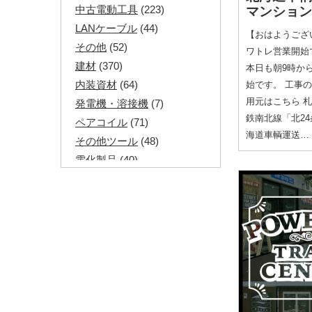
中古電動工具
(223)
マンション
LANケーブル
(44)
【おはようござ
その他
(52)
ワトレ営業開始です
建材
(370)
本日も朝9時か
内装資材
(64)
始です。 工事
用元はこちら 
発電機・溶接機
(7)
鉄南北線「北2
ペアコイル
(71)
海道車輌運送…
その他ツール
(48)
電化製品
(40)
その他建築資材
(113)
半端電線
(40)
マイナーケーブル
(13)
CVTケーブル
(8)
CVケーブル
(25)
VCTFケーブル
(12)
同軸ケーブル
(11)
エコケーブル
(3)