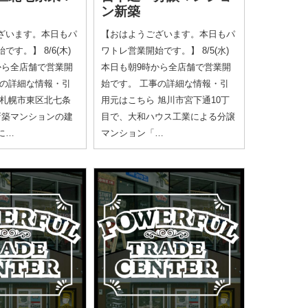
ン新築
ざいます。本日もパ
【おはようございます。本日もパ
す。】 8/6(木)
ワトレ営業開始です。】 8/5(水)
から全店舗で営業開
本日も朝9時から全店舗で営業開
事の詳細な情報・引
始です。 工事の詳細な情報・引
 札幌市東区北七条
用元はこちら 旭川市宮下通10丁
新築マンションの建
目で、大和ハウス工業による分譲
に…
マンション「…