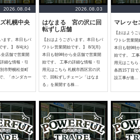
2026.08.04
2026.08.03
ズ札幌中央
はなまる 宮の沢に回
マレッセ
転ずし店舗
【おはようご
います。本日もパ
【おはようございます。本日もパ
ワトレ営業開始で
。】 8/4(火)
ワトレ営業開始です。】 8/3(月)
本日も朝9時
ら全店舗で営業開
本日も朝9時から全店舗で営業開
始です。 工
の詳細な情報・引
始です。 工事の詳細な情報・引
用元はこちら 
江別市野幌松並町
用元はこちら 札幌市西区宮の沢
条西15丁目
いで、「ホンダカー
で、回転ずしチェーン「はなま
設工事が進…
る」を展開する株…