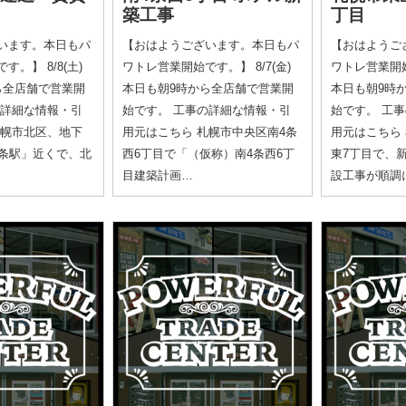
築工事
丁目
います。本日もパ
【おはようございます。本日もパ
【おはようご
。】 8/8(土)
ワトレ営業開始です。】 8/7(金)
ワトレ営業開始で
ら全店舗で営業開
本日も朝9時から全店舗で営業開
本日も朝9時
の詳細な情報・引
始です。 工事の詳細な情報・引
始です。 工
札幌市北区、地下
用元はこちら 札幌市中央区南4条
用元はこちら
4条駅」近くで、北
西6丁目で「（仮称）南4条西6丁
東7丁目で、
目建築計画…
設工事が順調