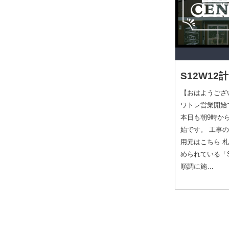
S12W12
【おはようござ
ワトレ営業開始です
本日も朝9時か
始です。 工事
用元はこちら 
められている「S
順調に施…