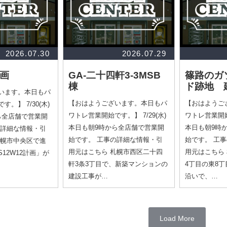
2026.07.30
2026.07.29
計画
GA-二十四軒3-3MSB
篠路のガ
棟
ド跡地 
います。本日もパ
【おはようございます。本日もパ
【おはようご
。】 7/30(木)
ワトレ営業開始です。】 7/29(水)
ワトレ営業開始で
ら全店舗で営業開
本日も朝9時から全店舗で営業開
本日も朝9時
の詳細な情報・引
始です。 工事の詳細な情報・引
始です。 工
札幌市中央区で進
用元はこちら 札幌市西区二十四
用元はこちら
12W12計画」が
軒3条3丁目で、新築マンションの
4丁目の東8
建設工事が…
沿いで、…
Load More