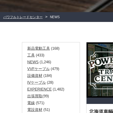
>
パワフルトレードセンター
NEWS
新品電動工具
(168)
工具
(433)
NEWS
(1,246)
VVFケーブル
(479)
設備資材
(184)
IVケーブル
(28)
EXPERIENCE
(1,482)
出張買取
(99)
電線
(571)
電設資材
(51)
北海道車輌