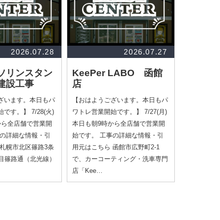
2026.07.28
2026.07.27
ソリンスタン
KeePer LABO 函館
建設工事
店
ざいます。本日もパ
【おはようございます。本日もパ
す。】 7/28(火)
ワトレ営業開始です。】 7/27(月)
から全店舗で営業開
本日も朝9時から全店舗で営業開
事の詳細な情報・引
始です。 工事の詳細な情報・引
 札幌市北区篠路3条
用元はこちら 函館市広野町2-1
丁目篠路通（北光線）
で、カーコーティング・洗車専門
店「Kee…