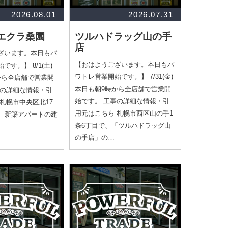
2026.08.01
2026.07.31
エクラ桑園
ツルハドラッグ山の手
店
ざいます。本日もパ
【おはようございます。本日もパ
す。】 8/1(土)
ワトレ営業開始です。】 7/31(金)
から全店舗で営業開
本日も朝9時から全店舗で営業開
事の詳細な情報・引
始です。 工事の詳細な情報・引
札幌市中央区北17
用元はこちら 札幌市西区山の手1
で、新築アパートの建
条6丁目で、「ツルハドラッグ山
の手店」の…