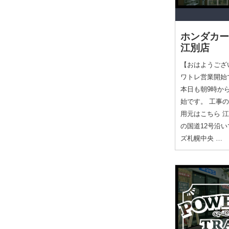
ホンダカー
江別店
【おはようござ
ワトレ営業開始です
本日も朝9時か
始です。 工事
用元はこちら 
の国道12号沿
ズ札幌中央 …