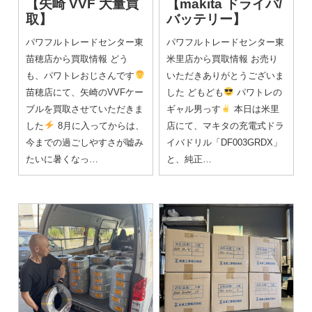
【矢崎 VVF 大量買
【makita ドライバ/
取】
バッテリー】
パワフルトレードセンター東
パワフルトレードセンター東
苗穂店から買取情報 どう
米里店から買取情報 お売り
も、パワトレおじさんです
いただきありがとうございま
苗穂店にて、矢崎のVVFケー
した どもども
パワトレの
ブルを買取させていただきま
ギャル男っす
本日は米里
した
8月に入ってからは、
店にて、マキタの充電式ドラ
今までの過ごしやすさが嘘み
イバドリル「DF003GRDX」
たいに暑くなっ…
と、純正…