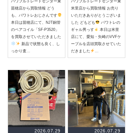
パワフルトレードセンター東
パワフルトレードセンター東
苗穂店から買取情報 どう
米里店から買取情報 お売り
も、パワトレおじさんです
いただきありがとうございま
本日は苗穂店にて、NJT銅管
した どもども
パワトレの
のペアコイル「SF-P3520」
ギャル男っす
本日は米里
を買取させていただきました
店にて、愛知・矢崎のVVFケ
新品で状態も良く、し
ーブルを店頭買取させていた
っかり査…
だきました
…
2026.07.29
2026.07.29