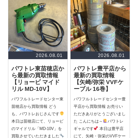
2026.08.01
2026.08.01
パワトレ東苗穂店か
パワトレ豊平店から
ら最新の買取情報
最新の買取情報
【リョービ マイド
【矢崎/弥栄 VVFケ
リル MD-10V】
ーブル 16巻】
パワフルトレードセンター東
パワフルトレードセンター豊
苗穂店から買取情報 どう
平店から買取情報 お売りい
も、パワトレおじさんです
ただきありがとうございまし
本日は苗穂店にて、リョービ
た こんにちは～
パワトレ
のマイドリル「MD-10V」を
ギャルです
本日は豊平店
買取させていただきました
にて、矢崎・弥栄のVVFケー