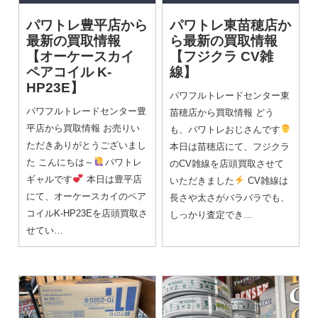
パワトレ豊平店から
パワトレ東苗穂店か
最新の買取情報
ら最新の買取情報
【オーケースカイ
【フジクラ CV雑
ペアコイル K-
線】
HP23E】
パワフルトレードセンター東
パワフルトレードセンター豊
苗穂店から買取情報 どう
平店から買取情報 お売りい
も、パワトレおじさんです
ただきありがとうございまし
本日は苗穂店にて、フジクラ
た こんにちは～
パワトレ
のCV雑線を店頭買取させて
ギャルです
本日は豊平店
いただきました
CV雑線は
にて、オーケースカイのペア
長さや太さがバラバラでも、
コイルK-HP23Eを店頭買取さ
しっかり査定でき…
せてい…