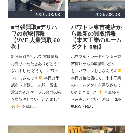
2026.08.03
2026.08.03
■出張買取■デリパ
パワトレ東苗穂店か
ワの買取情報
ら最新の買取情報
【VVF 大量買取 60
【未来工業のルーム
巻】
ダクト 6箱】
出張買取デリパワ 買取情報
パワフルトレードセンター東
お売りいただきありがとうご
苗穂店から買取情報 どう
ざいました どうも、パワト
も、パワトレおじさんです
レおじさんです
本日は千
本日は苗穂店にて、未来工業
歳市へ出張し、矢崎・富士・
のルームダクトを買取させて
愛知のVVFケーブル合計60巻
いただきました
今回お持
を買取させていただきました
ち込みいただいたのは、RDI-
今回お…
80RW・RD…