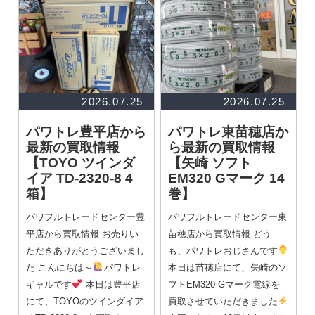
2026.07.25
2026.07.25
パワトレ豊平店から
パワトレ東苗穂店か
最新の買取情報
ら最新の買取情報
【TOYO ツインダ
【矢崎 ソフト
イア TD-2320-8 4
EM320 Gマーク 14
箱】
巻】
パワフルトレードセンター豊
パワフルトレードセンター東
平店から買取情報 お売りい
苗穂店から買取情報 どう
ただきありがとうございまし
も、パワトレおじさんです
た こんにちは～
パワトレ
本日は苗穂店にて、矢崎のソ
ギャルです
本日は豊平店
フトEM320 Gマーク電線を
にて、TOYOのツインダイア
買取させていただきました