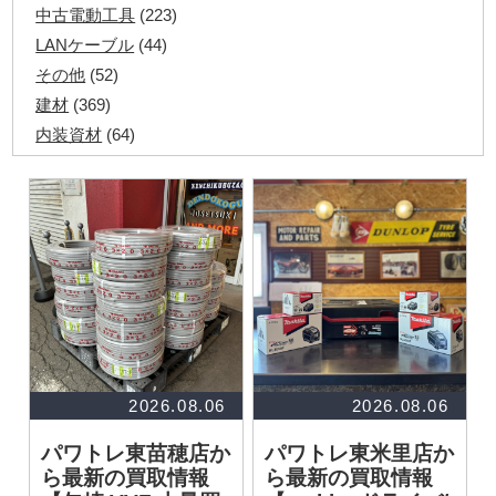
中古電動工具
(223)
LANケーブル
(44)
その他
(52)
建材
(369)
内装資材
(64)
発電機・溶接機
(7)
ペアコイル
(70)
その他ツール
(48)
電化製品
(40)
その他建築資材
(113)
半端電線
(40)
マイナーケーブル
(13)
CVTケーブル
(8)
CVケーブル
(25)
2026.08.06
2026.08.06
VCTFケーブル
(12)
パワトレ東苗穂店か
パワトレ東米里店か
同軸ケーブル
(11)
ら最新の買取情報
ら最新の買取情報
エコケーブル
(3)