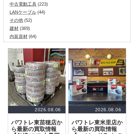
中古電動工具
(223)
LANケーブル
(44)
その他
(52)
建材
(369)
内装資材
(64)
発電機・溶接機
(7)
ペアコイル
(70)
その他ツール
(48)
電化製品
(40)
その他建築資材
(113)
半端電線
(40)
マイナーケーブル
(13)
CVTケーブル
(8)
CVケーブル
(25)
2026.08.06
2026.08.06
VCTFケーブル
(12)
パワトレ東苗穂店か
パワトレ東米里店か
同軸ケーブル
(11)
ら最新の買取情報
ら最新の買取情報
エコケーブル
(3)