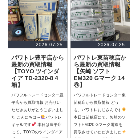
2026.07.25
2026.07.25
パワトレ豊平店から
パワトレ東苗穂店か
最新の買取情報
ら最新の買取情報
【TOYO ツインダ
【矢崎 ソフト
イア TD-2320-8 4
EM320 Gマーク 14
箱】
巻】
パワフルトレードセンター豊
パワフルトレードセンター東
平店から買取情報 お売りい
苗穂店から買取情報 どう
ただきありがとうございまし
も、パワトレおじさんです
た こんにちは～
パワトレ
本日は苗穂店にて、矢崎のソ
ギャルです
本日は豊平店
フトEM320 Gマーク電線を
にて、TOYOのツインダイア
買取させていただきました