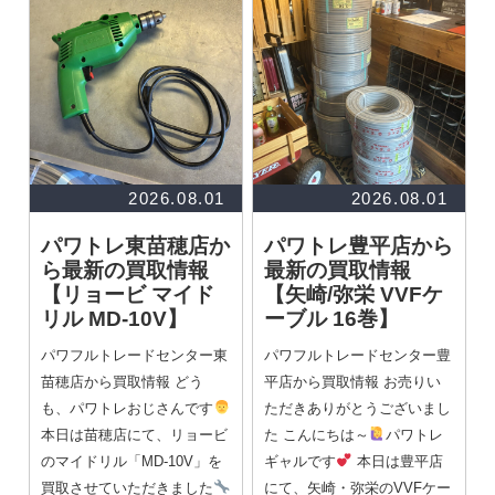
2026.08.01
2026.08.01
パワトレ東苗穂店か
パワトレ豊平店から
ら最新の買取情報
最新の買取情報
【リョービ マイド
【矢崎/弥栄 VVFケ
リル MD-10V】
ーブル 16巻】
パワフルトレードセンター東
パワフルトレードセンター豊
苗穂店から買取情報 どう
平店から買取情報 お売りい
も、パワトレおじさんです
ただきありがとうございまし
本日は苗穂店にて、リョービ
た こんにちは～
パワトレ
のマイドリル「MD-10V」を
ギャルです
本日は豊平店
買取させていただきました
にて、矢崎・弥栄のVVFケー