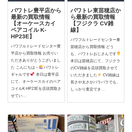
パワトレ豊平店から
パワトレ東苗穂店か
最新の買取情報
ら最新の買取情報
【オーケースカイ
【フジクラ CV雑
ペアコイル K-
線】
HP23E】
パワフルトレードセンター東
パワフルトレードセンター豊
苗穂店から買取情報 どう
平店から買取情報 お売りい
も、パワトレおじさんです
ただきありがとうございまし
本日は苗穂店にて、フジクラ
た こんにちは～
パワトレ
のCV雑線を店頭買取させて
ギャルです
本日は豊平店
いただきました
CV雑線は
にて、オーケースカイのペア
長さや太さがバラバラでも、
コイルK-HP23Eを店頭買取さ
しっかり査定でき…
せてい…