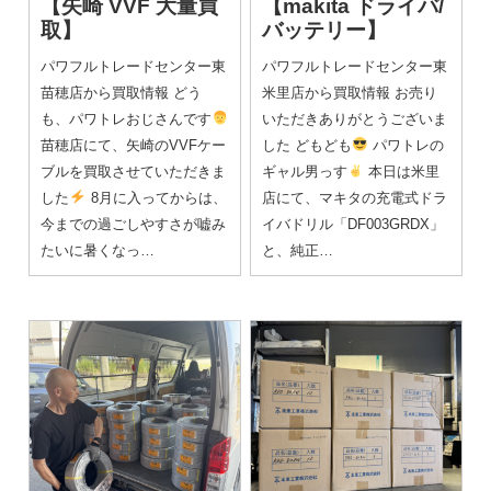
【矢崎 VVF 大量買
【makita ドライバ/
取】
バッテリー】
パワフルトレードセンター東
パワフルトレードセンター東
苗穂店から買取情報 どう
米里店から買取情報 お売り
も、パワトレおじさんです
いただきありがとうございま
苗穂店にて、矢崎のVVFケー
した どもども
パワトレの
ブルを買取させていただきま
ギャル男っす
本日は米里
した
8月に入ってからは、
店にて、マキタの充電式ドラ
今までの過ごしやすさが嘘み
イバドリル「DF003GRDX」
たいに暑くなっ…
と、純正…