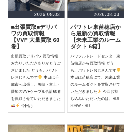
2026.08.03
2026.08.03
■出張買取■デリパ
パワトレ東苗穂店か
ワの買取情報
ら最新の買取情報
【VVF 大量買取 60
【未来工業のルーム
巻】
ダクト 6箱】
出張買取デリパワ 買取情報
パワフルトレードセンター東
お売りいただきありがとうご
苗穂店から買取情報 どう
ざいました どうも、パワト
も、パワトレおじさんです
レおじさんです
本日は千
本日は苗穂店にて、未来工業
歳市へ出張し、矢崎・富士・
のルームダクトを買取させて
愛知のVVFケーブル合計60巻
いただきました
今回お持
を買取させていただきました
ち込みいただいたのは、RDI-
今回お…
80RW・RD…