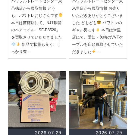
パワフルトレードセンター東
パワフルトレードセンター東
苗穂店から買取情報 どう
米里店から買取情報 お売り
も、パワトレおじさんです
いただきありがとうございま
本日は苗穂店にて、NJT銅管
した どもども
パワトレの
のペアコイル「SF-P3520」
ギャル男っす
本日は米里
を買取させていただきました
店にて、愛知・矢崎のVVFケ
新品で状態も良く、し
ーブルを店頭買取させていた
っかり査…
だきました
…
2026.07.29
2026.07.29