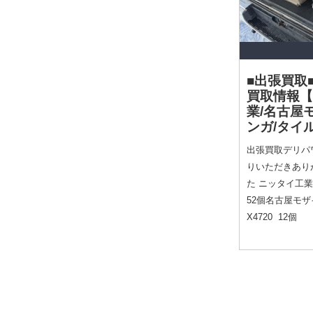
■出張買取
買取情報
【
業/名古屋
ンガ/タイ
出張買取デリパワ
りいただきあり
た ニッタイ工業 H
52個名古屋モザ
X4720 12個