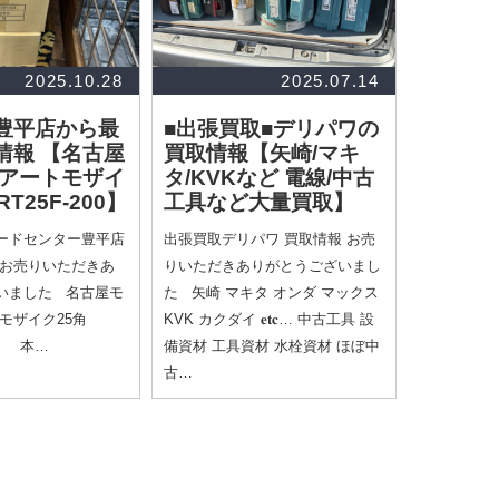
2025.10.28
2025.07.14
豊平店から最
■出張買取■デリパワの
情報
【名古屋
買取情報
【矢崎/マキ
 アートモザイ
タ/KVKなど 電線/中古
RT25F-200】
工具など大量買取】
ードセンター豊平店
出張買取デリパワ 買取情報 お売
 お売りいただきあ
りいただきありがとうございまし
いました 名古屋モ
た 矢崎 マキタ オンダ マックス
モザイク25角
KVK カクダイ 𝐞𝐭𝐜… 中古工具 設
00 本…
備資材 工具資材 水栓資材 ほぼ中
古…