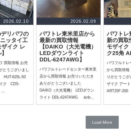
2026.02.10
2026.02.09
■デリパワの
パワトレ東米里店から
パワトレ
ニッタイ工
最新の買取情報
新の買取
モザイク レ
【DAIKO（大光電機）
モザイク
ル】
LEDダウンライト
ク25角 A
DDL-6247AWG】
 買取情報 お売
パワフルトレ
パワフルトレードセンター東米里
がとうございまし
から買取情報
店から買取情報 お売りいただき
UT-625L-50
りがとうござ
ありがとうございました
イク CDS-
ザイク アート
DAIKO（大光電機） LEDダウン
 …
ART25F-2
ライト DDL-6247AWG &nb…
Load More