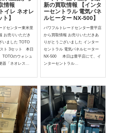
取情報
新の買取情報
【インタ
 トイレ ネオレ
ーセントラル 電気パネ
ット】
ルヒーター NX-500】
ードセンター東米里
パワフルトレードセンター豊平店
報 お売りいただき
から買取情報 お売りいただきあ
いました TOTO
りがとうございました インター
スト 3セット 本日
セントラル 電気パネルヒーター
、TOTOのウォシュ
NX-500 本日は豊平店にて、イ
便器「ネオレス…
ンターセントラル…