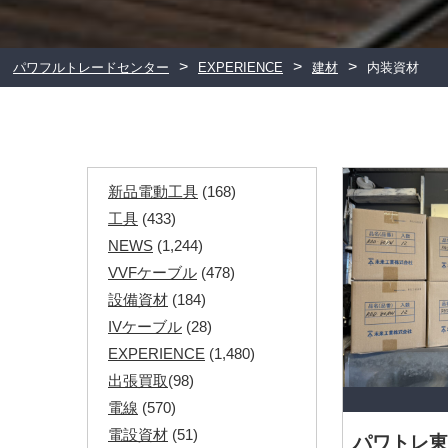
>
>
>
パワフルトレードセンター
EXPERIENCE
建材
内装資材
新品電動工具
(168)
工具
(433)
NEWS
(1,244)
VVFケーブル
(478)
設備資材
(184)
IVケーブル
(28)
EXPERIENCE
(1,480)
出張買取
(98)
電線
(570)
電設資材
(51)
パワトレ東