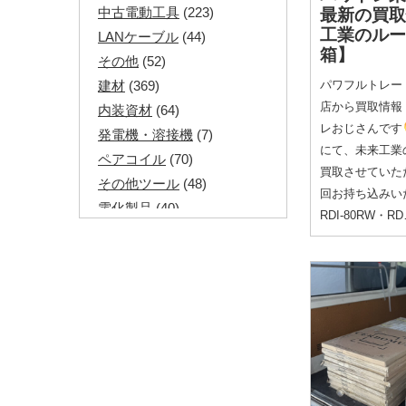
中古電動工具
(223)
最新の買
工業のルー
LANケーブル
(44)
箱】
その他
(52)
パワフルトレー
建材
(369)
店から買取情報
内装資材
(64)
レおじさんです
発電機・溶接機
(7)
にて、未来工業
ペアコイル
(70)
買取させていた
その他ツール
(48)
回お持ち込みい
電化製品
(40)
RDI-80RW・R
その他建築資材
(113)
半端電線
(40)
マイナーケーブル
(13)
CVTケーブル
(8)
CVケーブル
(25)
VCTFケーブル
(12)
同軸ケーブル
(11)
エコケーブル
(3)