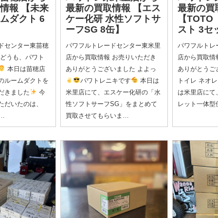
取情報
【未来
最新の買取情報
【エス
最新の買
ムダクト 6
ケー化研 水性ソフトサ
【TOTO
ーフSG 8缶】
スト 3セ
ドセンター東苗穂
パワフルトレードセンター東米里
パワフルトレ
 どうも、パワト
店から買取情報 お売りいただき
店から買取情
本日は苗穂店
ありがとうございました よよっ
ありがとうござ
のルームダクトを
パワトレニキです
本日は
トイレ ネオレ
だきました
今
米里店にて、エスケー化研の「水
は米里店にて
ただいたのは、
性ソフトサーフSG」をまとめて
レット一体型
D…
買取させてもらいま…