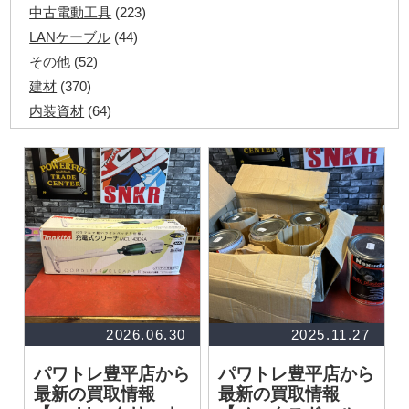
中古電動工具
(223)
LANケーブル
(44)
その他
(52)
建材
(370)
内装資材
(64)
発電機・溶接機
(7)
ペアコイル
(71)
その他ツール
(48)
電化製品
(40)
その他建築資材
(113)
半端電線
(40)
マイナーケーブル
(13)
CVTケーブル
(8)
CVケーブル
(25)
2026.06.30
2025.11.27
VCTFケーブル
(12)
パワトレ豊平店から
パワトレ豊平店から
同軸ケーブル
(11)
最新の買取情報
最新の買取情報
エコケーブル
(3)