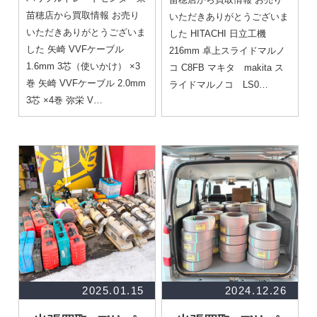
苗穂店から買取情報 お売り
いただきありがとうございま
いただきありがとうございま
した HITACHI 日立工機
した 矢崎 VVFケーブル
216mm 卓上スライドマルノ
1.6mm 3芯（使いかけ） ×3
コ C8FB マキタ makita ス
巻 矢崎 VVFケーブル 2.0mm
ライドマルノコ LS0…
3芯 ×4巻 弥栄 V…
2025.01.15
2024.12.26