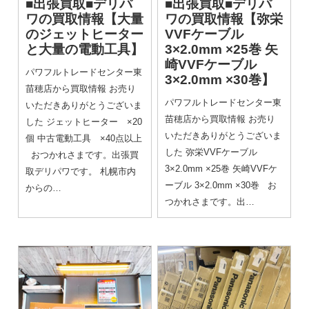
■出張買取■デリパ
■出張買取■デリパ
ワの買取情報
【大量
ワの買取情報
【弥栄
のジェットヒーター
VVFケーブル
と大量の電動工具】
3×2.0mm ×25巻 矢
崎VVFケーブル
パワフルトレードセンター東
3×2.0mm ×30巻】
苗穂店から買取情報 お売り
パワフルトレードセンター東
いただきありがとうございま
苗穂店から買取情報 お売り
した ジェットヒーター ×20
いただきありがとうございま
個 中古電動工具 ×40点以上
した 弥栄VVFケーブル
おつかれさまです。出張買
3×2.0mm ×25巻 矢崎VVFケ
取デリパワです。 札幌市内
ーブル 3×2.0mm ×30巻 お
からの…
つかれさまです。出…