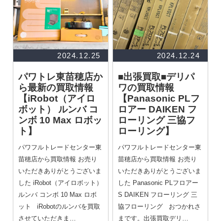
2024.12.25
2024.12.24
パワトレ東苗穂店か
■出張買取■デリパ
ら最新の買取情報
ワの買取情報
【iRobot（アイロ
【Panasonic PLフ
ボット） ルンバ コ
ロアー DAIKEN フ
ンボ 10 Max ロボッ
ローリング 三協フ
ト】
ローリング】
パワフルトレードセンター東
パワフルトレードセンター東
苗穂店から買取情報 お売り
苗穂店から買取情報 お売り
いただきありがとうございま
いただきありがとうございま
した iRobot（アイロボット）
した Panasonic PLフロアー
ルンバ コンボ 10 Max ロボ
S DAIKEN フローリング 三
ット iRobotのルンバを買取
協フローリング おつかれさ
させていただきま…
まです。出張買取デリ…