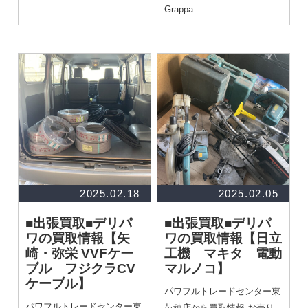
Grappa…
2025.02.18
2025.02.05
■出張買取■デリパ
■出張買取■デリパ
ワの買取情報
【矢
ワの買取情報
【日立
崎・弥栄 VVFケー
工機 マキタ 電動
ブル フジクラCV
マルノコ】
ケーブル】
パワフルトレードセンター東
パワフルトレードセンター東
苗穂店から買取情報 お売り