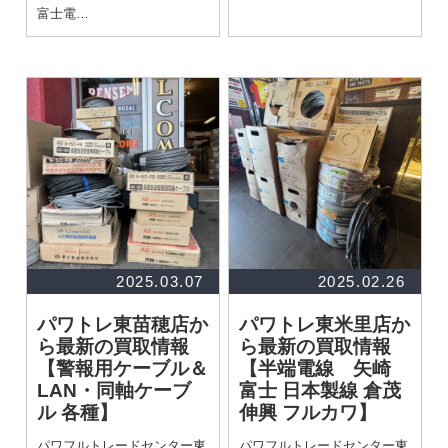
富士電…
2025.03.07
2025.02.26
パワトレ東苗穂店か
パワトレ東米里店か
ら最新の買取情報
ら最新の買取情報
【警報用ケーブル＆
【半端電線 矢崎
LAN・同軸ケーブ
富士 日本製線 倉茂
ル 各種】
伸興 フルカワ】
パワフルトレードセンター東
パワフルトレードセンター東