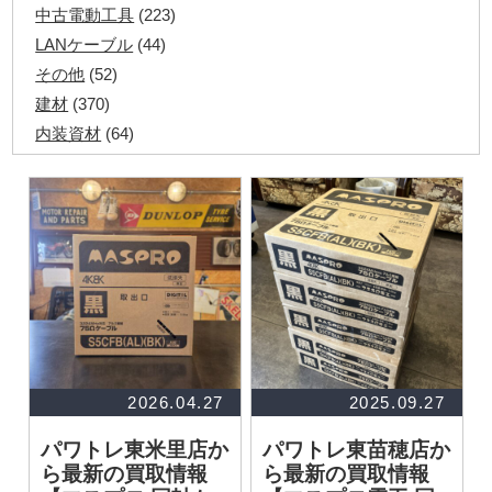
中古電動工具
(223)
LANケーブル
(44)
その他
(52)
建材
(370)
内装資材
(64)
発電機・溶接機
(7)
ペアコイル
(71)
その他ツール
(48)
電化製品
(40)
その他建築資材
(113)
半端電線
(40)
マイナーケーブル
(13)
CVTケーブル
(8)
CVケーブル
(25)
2026.04.27
2025.09.27
VCTFケーブル
(12)
パワトレ東米里店か
パワトレ東苗穂店か
同軸ケーブル
(11)
ら最新の買取情報
ら最新の買取情報
エコケーブル
(3)