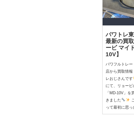
パワトレ東
最新の買
ービ マイド
10V】
パワフルトレー
店から買取情報
レおじさんです
にて、リョービ
「MD-10V」
きました
って最初に思っ