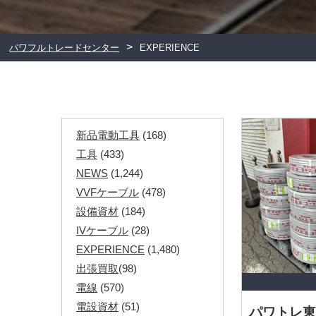
>
パワフルトレードセンター
EXPERIENCE
新品電動工具
(168)
工具
(433)
NEWS
(1,244)
VVFケーブル
(478)
設備資材
(184)
IVケーブル
(28)
EXPERIENCE
(1,480)
出張買取
(98)
電線
(570)
電設資材
(51)
パワトレ東