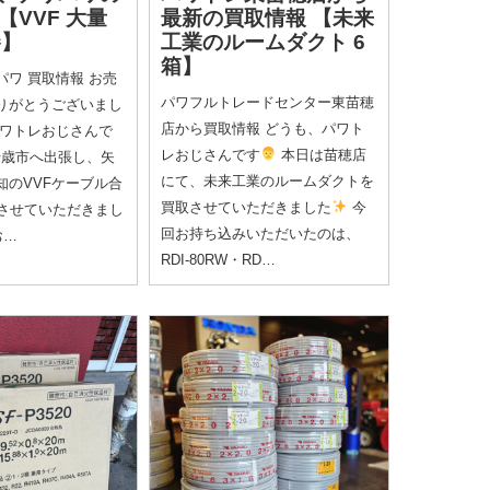
【VVF 大量
最新の買取情報
【未来
巻】
工業のルームダクト 6
箱】
ワ 買取情報 お売
パワフルトレードセンター東苗穂
りがとうございまし
店から買取情報 どうも、パワト
パワトレおじさんで
レおじさんです
本日は苗穂店
歳市へ出張し、矢
にて、未来工業のルームダクトを
知のVVFケーブル合
買取させていただきました
今
取させていただきまし
回お持ち込みいただいたのは、
お…
RDI-80RW・RD…