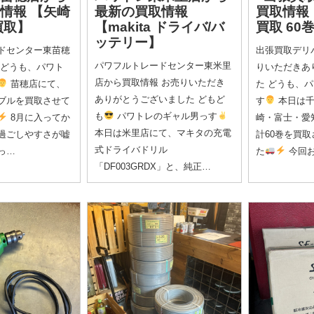
取情報
【矢崎
最新の買取情報
買取情報
買取】
【makita ドライバ/バ
買取 60
ッテリー】
ドセンター東苗穂
出張買取デリパ
パワフルトレードセンター東米里
 どうも、パワト
りいただきあ
店から買取情報 お売りいただき
苗穂店にて、
た どうも、
ありがとうございました どもど
ーブルを買取させて
す
本日は千
も
パワトレのギャル男っす
8月に入ってか
崎・富士・愛
本日は米里店にて、マキタの充電
過ごしやすさが嘘
計60巻を買
式ドライバドリル
っ…
た
今回
「DF003GRDX」と、純正…