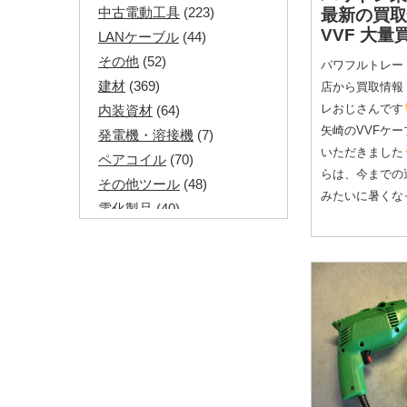
中古電動工具
(223)
最新の買
VVF 大量
LANケーブル
(44)
その他
(52)
パワフルトレー
建材
(369)
店から買取情報
レおじさんです
内装資材
(64)
矢崎のVVFケ
発電機・溶接機
(7)
いただきました
ペアコイル
(70)
らは、今までの
その他ツール
(48)
みたいに暑くな
電化製品
(40)
その他建築資材
(113)
半端電線
(40)
マイナーケーブル
(13)
CVTケーブル
(8)
CVケーブル
(25)
VCTFケーブル
(12)
同軸ケーブル
(11)
エコケーブル
(3)