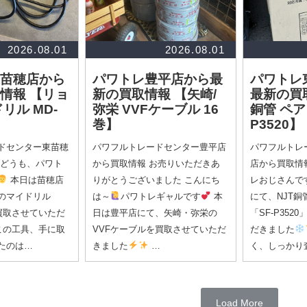
2026.08.01
2026.08.01
苗穂店から
パワトレ豊平店から最
パワトレ
取情報
【リョ
新の買取情報
【矢崎/
最新の買
リル MD-
弥栄 VVFケーブル 16
銅管 ペア
巻】
P3520】
ドセンター東苗穂
パワフルトレードセンター豊平店
パワフルトレ
 どうも、パワト
から買取情報 お売りいただきあ
店から買取情
本日は苗穂店
りがとうございました こんにち
レおじさんで
のマイドリル
は～
パワトレギャルです
本
にて、NJT
を買取させていただ
日は豊平店にて、矢崎・弥栄の
「SF-P35
この工具、手に取
VVFケーブルを買取させていただ
だきました
たのは…
きました
…
く、しっかり
Load More