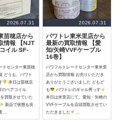
2026.07.31
2026.07.31
東苗穂店から
パワトレ東米里店から
取情報
【NJT
最新の買取情報
【愛
コイル SF-
知/矢崎VVFケーブル
16巻】
ードセンター東苗穂
パワフルトレードセンター東米里
報 どうも、パワト
店から買取情報 お売りいただき
す
本日は苗穂店
ありがとうございました どもど
銅管のペアコイル
も
パワトレのギャル男っす
20」を買取させていた
本日は米里店にて、愛知・矢崎の
新品で状態も良
VVFケーブルを店頭買取させてい
査…
ただきました
…