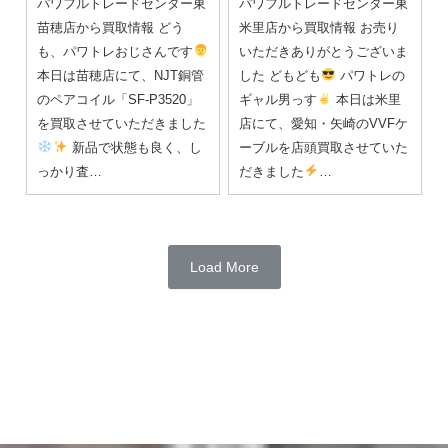
パワフルトレードセンター東
パワフルトレードセンター東
苗穂店から買取情報 どう
米里店から買取情報 お売り
も、パワトレおじさんです
いただきありがとうございま
本日は苗穂店にて、NJT銅管
した どもども
パワトレの
のペアコイル「SF-P3520」
ギャル男っす
本日は米里
を買取させていただきました
店にて、愛知・矢崎のVVFケ
新品で状態も良く、し
ーブルを店頭買取させていた
っかり査…
だきました
…
Load More