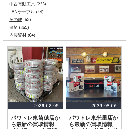
中古電動工具
(223)
LANケーブル
(44)
その他
(52)
建材
(369)
内装資材
(64)
発電機・溶接機
(7)
ペアコイル
(70)
その他ツール
(48)
電化製品
(40)
その他建築資材
(113)
半端電線
(40)
マイナーケーブル
(13)
CVTケーブル
(8)
CVケーブル
(25)
2026.08.06
2026.08.06
VCTFケーブル
(12)
パワトレ東苗穂店か
パワトレ東米里店か
同軸ケーブル
(11)
ら最新の買取情報
ら最新の買取情報
エコケーブル
(3)