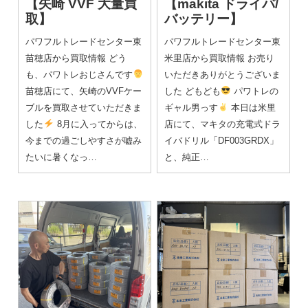
【矢崎 VVF 大量買
【makita ドライバ/
取】
バッテリー】
パワフルトレードセンター東
パワフルトレードセンター東
苗穂店から買取情報 どう
米里店から買取情報 お売り
も、パワトレおじさんです
いただきありがとうございま
苗穂店にて、矢崎のVVFケー
した どもども
パワトレの
ブルを買取させていただきま
ギャル男っす
本日は米里
した
8月に入ってからは、
店にて、マキタの充電式ドラ
今までの過ごしやすさが嘘み
イバドリル「DF003GRDX」
たいに暑くなっ…
と、純正…