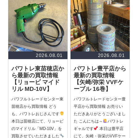
2026.08.01
2026.08.01
パワトレ東苗穂店か
パワトレ豊平店から
ら最新の買取情報
最新の買取情報
【リョービ マイド
【矢崎/弥栄 VVFケ
リル MD-10V】
ーブル 16巻】
パワフルトレードセンター東
パワフルトレードセンター豊
苗穂店から買取情報 どう
平店から買取情報 お売りい
も、パワトレおじさんです
ただきありがとうございまし
本日は苗穂店にて、リョービ
た こんにちは～
パワトレ
のマイドリル「MD-10V」を
ギャルです
本日は豊平店
買取させていただきました
にて、矢崎・弥栄のVVFケー