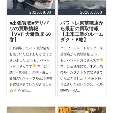
2026.08.03
2026.08.03
■出張買取■デリパ
パワトレ東苗穂店か
ワの買取情報
ら最新の買取情報
【VVF 大量買取 60
【未来工業のルーム
巻】
ダクト 6箱】
出張買取デリパワ 買取情報
パワフルトレードセンター東
お売りいただきありがとうご
苗穂店から買取情報 どう
ざいました どうも、パワト
も、パワトレおじさんです
レおじさんです
本日は千
本日は苗穂店にて、未来工業
歳市へ出張し、矢崎・富士・
のルームダクトを買取させて
愛知のVVFケーブル合計60巻
いただきました
今回お持
を買取させていただきました
ち込みいただいたのは、RDI-
今回お…
80RW・RD…