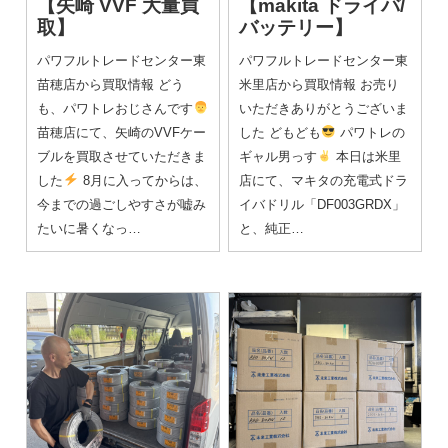
【矢崎 VVF 大量買
【makita ドライバ/
取】
バッテリー】
パワフルトレードセンター東
パワフルトレードセンター東
苗穂店から買取情報 どう
米里店から買取情報 お売り
も、パワトレおじさんです
いただきありがとうございま
苗穂店にて、矢崎のVVFケー
した どもども
パワトレの
ブルを買取させていただきま
ギャル男っす
本日は米里
した
8月に入ってからは、
店にて、マキタの充電式ドラ
今までの過ごしやすさが嘘み
イバドリル「DF003GRDX」
たいに暑くなっ…
と、純正…