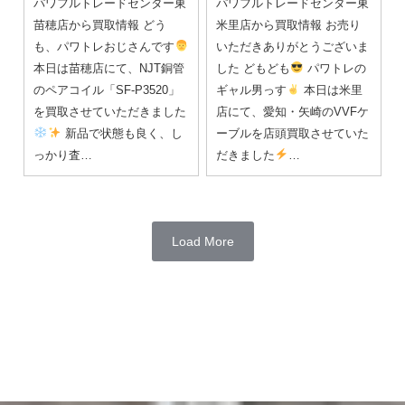
パワフルトレードセンター東
パワフルトレードセンター東
苗穂店から買取情報 どう
米里店から買取情報 お売り
も、パワトレおじさんです
いただきありがとうございま
本日は苗穂店にて、NJT銅管
した どもども
パワトレの
のペアコイル「SF-P3520」
ギャル男っす
本日は米里
を買取させていただきました
店にて、愛知・矢崎のVVFケ
新品で状態も良く、し
ーブルを店頭買取させていた
っかり査…
だきました
…
Load More