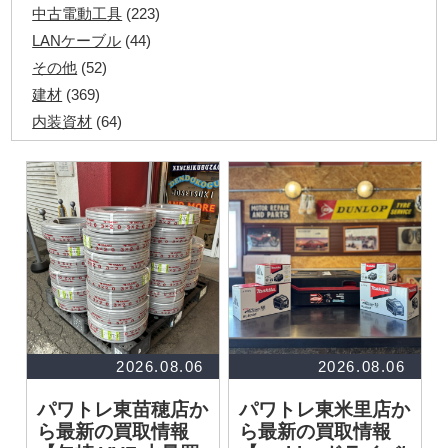
中古電動工具
(223)
LANケーブル
(44)
その他
(52)
建材
(369)
内装資材
(64)
発電機・溶接機
(7)
ペアコイル
(70)
その他ツール
(48)
電化製品
(40)
その他建築資材
(113)
半端電線
(40)
マイナーケーブル
(13)
CVTケーブル
(8)
CVケーブル
(25)
2026.08.06
2026.08.06
VCTFケーブル
(12)
パワトレ東苗穂店か
パワトレ東米里店か
同軸ケーブル
(11)
ら最新の買取情報
ら最新の買取情報
エコケーブル
(3)