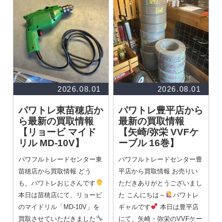
2026.08.01
2026.08.01
パワトレ東苗穂店か
パワトレ豊平店から
ら最新の買取情報
最新の買取情報
【リョービ マイド
【矢崎/弥栄 VVFケ
リル MD-10V】
ーブル 16巻】
パワフルトレードセンター東
パワフルトレードセンター豊
苗穂店から買取情報 どう
平店から買取情報 お売りい
も、パワトレおじさんです
ただきありがとうございまし
本日は苗穂店にて、リョービ
た こんにちは～
パワトレ
のマイドリル「MD-10V」を
ギャルです
本日は豊平店
買取させていただきました
にて、矢崎・弥栄のVVFケー