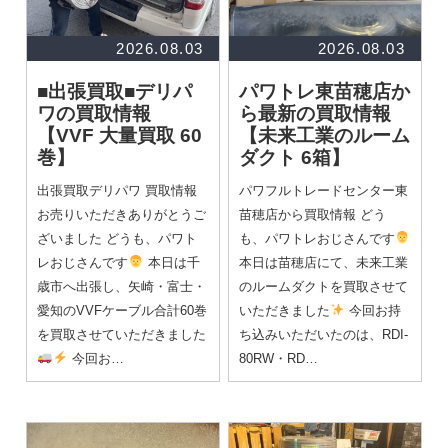
2026.08.03
2026.08.03
■出張買取■デリパ
パワトレ東苗穂店か
ワの買取情報
ら最新の買取情報
【VVF 大量買取 60
【未来工業のルーム
巻】
ダクト 6箱】
出張買取デリパワ 買取情報
パワフルトレードセンター東
お売りいただきありがとうご
苗穂店から買取情報 どう
ざいました どうも、パワト
も、パワトレおじさんです
レおじさんです
本日は千
本日は苗穂店にて、未来工業
歳市へ出張し、矢崎・富士・
のルームダクトを買取させて
愛知のVVFケーブル合計60巻
いただきました
今回お持
を買取させていただきました
ち込みいただいたのは、RDI-
今回お…
80RW・RD…