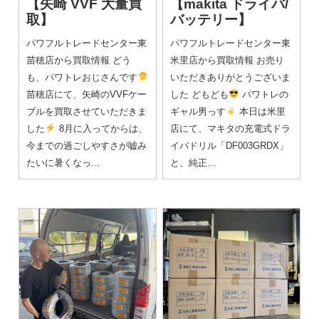
【矢崎 VVF 大量買
【makita ドライバ/
取】
バッテリー】
パワフルトレードセンター東
パワフルトレードセンター東
苗穂店から買取情報 どう
米里店から買取情報 お売り
も、パワトレおじさんです
いただきありがとうございま
苗穂店にて、矢崎のVVFケー
した どもども
パワトレの
ブルを買取させていただきま
ギャル男っす
本日は米里
した
8月に入ってからは、
店にて、マキタの充電式ドラ
今までの過ごしやすさが嘘み
イバドリル「DF003GRDX」
たいに暑くなっ…
と、純正…