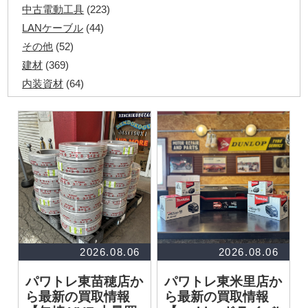
中古電動工具
(223)
LANケーブル
(44)
その他
(52)
建材
(369)
内装資材
(64)
発電機・溶接機
(7)
ペアコイル
(70)
その他ツール
(48)
電化製品
(40)
その他建築資材
(113)
半端電線
(40)
マイナーケーブル
(13)
CVTケーブル
(8)
CVケーブル
(25)
2026.08.06
2026.08.06
VCTFケーブル
(12)
パワトレ東苗穂店か
パワトレ東米里店か
同軸ケーブル
(11)
ら最新の買取情報
ら最新の買取情報
エコケーブル
(3)