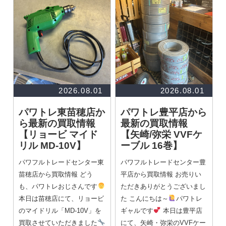
2026.08.01
2026.08.01
パワトレ東苗穂店か
パワトレ豊平店から
ら最新の買取情報
最新の買取情報
【リョービ マイド
【矢崎/弥栄 VVFケ
リル MD-10V】
ーブル 16巻】
パワフルトレードセンター東
パワフルトレードセンター豊
苗穂店から買取情報 どう
平店から買取情報 お売りい
も、パワトレおじさんです
ただきありがとうございまし
本日は苗穂店にて、リョービ
た こんにちは～
パワトレ
のマイドリル「MD-10V」を
ギャルです
本日は豊平店
買取させていただきました
にて、矢崎・弥栄のVVFケー