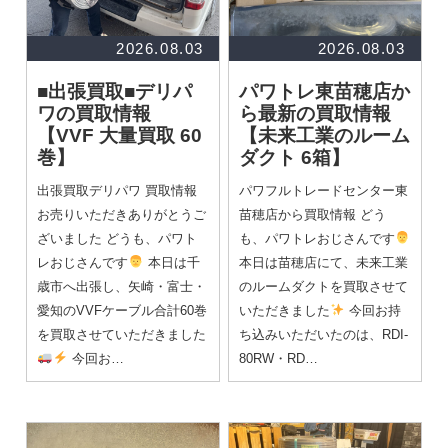
2026.08.03
2026.08.03
■出張買取■デリパ
パワトレ東苗穂店か
ワの買取情報
ら最新の買取情報
【VVF 大量買取 60
【未来工業のルーム
巻】
ダクト 6箱】
出張買取デリパワ 買取情報
パワフルトレードセンター東
お売りいただきありがとうご
苗穂店から買取情報 どう
ざいました どうも、パワト
も、パワトレおじさんです
レおじさんです
本日は千
本日は苗穂店にて、未来工業
歳市へ出張し、矢崎・富士・
のルームダクトを買取させて
愛知のVVFケーブル合計60巻
いただきました
今回お持
を買取させていただきました
ち込みいただいたのは、RDI-
今回お…
80RW・RD…