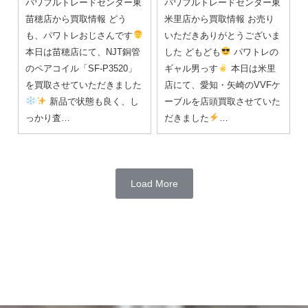
パワフルトレードセンター東
パワフルトレードセンター東
苗穂店から買取情報 どう
米里店から買取情報 お売り
も、パワトレおじさんです
いただきありがとうございま
本日は苗穂店にて、NJT銅管
した どもども
パワトレの
のペアコイル「SF-P3520」
ギャル男っす
本日は米里
を買取させていただきました
店にて、愛知・矢崎のVVFケ
新品で状態も良く、し
ーブルを店頭買取させていた
っかり査…
だきました
…
Load More