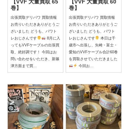
【VVF 大量買取 65
【VVF 大量買取 60
巻】
巻】
出張買取デリパワ 買取情報
出張買取デリパワ 買取情報
お売りいただきありがとうご
お売りいただきありがとうご
ざいました どうも、パワト
ざいました どうも、パワト
レおじさんです
8月に入
レおじさんです
本日は千
ってもVVFケーブルの出張買
歳市へ出張し、矢崎・富士・
取、絶好調です！ 今回はお
愛知のVVFケーブル合計60巻
問い合わせをいただき、新篠
を買取させていただきました
津方面まで買…
今回お…