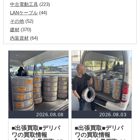
中古電動工具
(223)
LANケーブル
(44)
その他
(52)
建材
(370)
内装資材
(64)
発電機・溶接機
(7)
ペアコイル
(71)
その他ツール
(48)
電化製品
(40)
その他建築資材
(113)
半端電線
(40)
マイナーケーブル
(13)
CVTケーブル
(8)
CVケーブル
(25)
2026.08.08
2026.08.03
VCTFケーブル
(12)
■出張買取■デリパ
■出張買取■デリパ
同軸ケーブル
(11)
ワの買取情報
ワの買取情報
エコケーブル
(3)