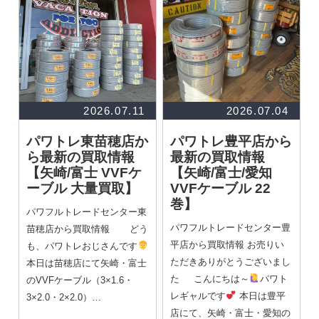
2026.07.11
2026.07.04
パワトレ東苗穂店か
パワトレ豊平店から
ら最新の買取情報
最新の買取情報
【矢崎/富士 VVFケ
【矢崎/富士/愛知
ーブル 大量買取】
VVFケーブル 22
巻】
パワフルトレードセンター東
パワフルトレードセンター豊
苗穂店から買取情報 どう
平店から買取情報 お売りい
も、パワトレおじさんです
ただきありがとうございまし
本日は苗穂店にて矢崎・富士
た こんにちは～
パワト
のVVFケーブル（3×1.6・
レギャルです
本日は豊平
3×2.0・2×2.0）…
店にて、矢崎・富士・愛知の