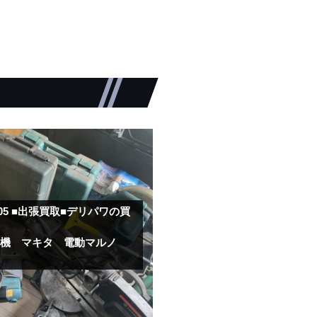
.05
■出張買取■デリパワの買
工機 マキタ 電動マルノ