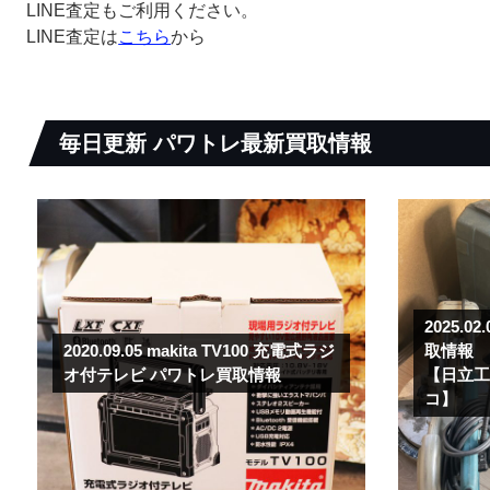
LINE査定もご利用ください。
LINE査定は
こちら
から
毎日更新
パワトレ最新買取情報
2025.02
2020.09.05
makita TV100 充電式ラジ
取情報
オ付テレビ パワトレ買取情報
【日立
コ】