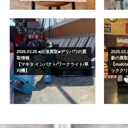
2026.03.25
■出張買取■デリパワの買
2025.03
取情報
新の買
【マキタ インパクト/ワークライト/草
【maki
刈機】
ックク