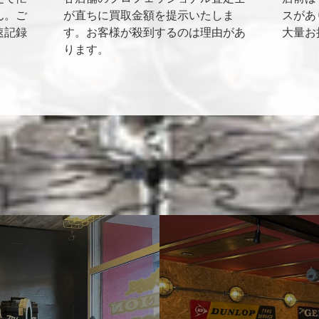
ん。ご
が直ちに買取金額を提示いたしま
スがあ
速記録
す。お客様が殺到するのは理由があ
大量お
ります。