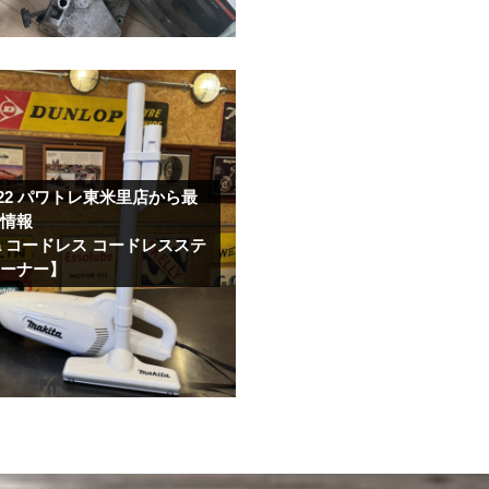
.22
パワトレ東米里店から最
取情報
ta コードレス コードレスステ
リーナー】