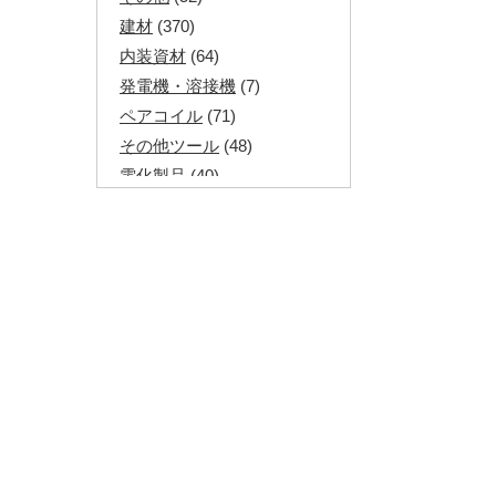
建材
(370)
内装資材
(64)
発電機・溶接機
(7)
ペアコイル
(71)
その他ツール
(48)
電化製品
(40)
その他建築資材
(113)
半端電線
(40)
マイナーケーブル
(13)
CVTケーブル
(8)
CVケーブル
(25)
VCTFケーブル
(12)
同軸ケーブル
(11)
エコケーブル
(3)