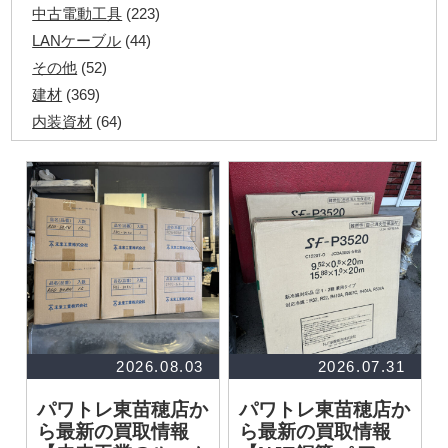
中古電動工具
(223)
LANケーブル
(44)
その他
(52)
建材
(369)
内装資材
(64)
発電機・溶接機
(7)
ペアコイル
(70)
その他ツール
(48)
電化製品
(40)
その他建築資材
(113)
半端電線
(40)
マイナーケーブル
(13)
CVTケーブル
(8)
CVケーブル
(25)
2026.08.03
2026.07.31
VCTFケーブル
(12)
パワトレ東苗穂店か
パワトレ東苗穂店か
同軸ケーブル
(11)
ら最新の買取情報
ら最新の買取情報
エコケーブル
(3)