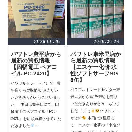
2026.06.26
2026.06.24
パワトレ豊平店から
パワトレ東米里店か
最新の買取情報
ら最新の買取情報
【因幡電工 ペアコ
【エスケー化研 水
イル PC-2420】
性ソフトサーフSG
8缶】
パワフルトレードセンター豊
パワフルトレードセンター東
平店から買取情報 お売りい
米里店から買取情報 お売り
ただきありがとうございまし
いただきありがとうございま
た 本日は豊平店にて、因
した よよっ
パワトレニ
幡電工のペアコイル「PC-
キです
本日は米里店に
2420」を店頭買取させていた
て、エスケー化研の「水性ソ
だきました
…