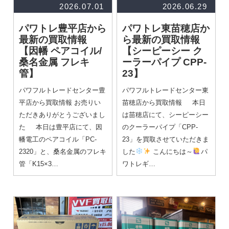
2026.07.01
2026.06.29
パワトレ豊平店から
パワトレ東苗穂店か
最新の買取情報
ら最新の買取情報
【因幡 ペアコイル/
【シーピーシー ク
桑名金属 フレキ
ーラーパイプ CPP-
管】
23】
パワフルトレードセンター豊
パワフルトレードセンター東
平店から買取情報 お売りい
苗穂店から買取情報 本日
ただきありがとうございまし
は苗穂店にて、シーピーシー
た 本日は豊平店にて、因
のクーラーパイプ「CPP-
幡電工のペアコイル「PC-
23」を買取させていただきま
2320」と、桑名金属のフレキ
した
こんにちは～
パ
管「K15×3…
ワトレギ…