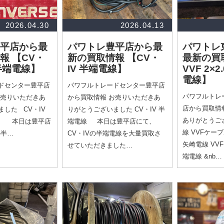
2026.04.30
2026.04.13
平店から最
パワトレ豊平店から最
パワトレ
情報
【CV・
新の買取情報
【CV・
最新の買
F半端電線】
IV 半端電線】
VVF 2×2
電線】
ドセンター豊平店
パワフルトレードセンター豊平店
パワフルトレ
お売りいただきあ
から買取情報 お売りいただきあ
店から買取情
した CV・IV
りがとうございました CV・IV 半
ありがとうご
線 本日は豊平店
端電線 本日は豊平店にて、
線 VVFケーブ
の半…
CV・IVの半端電線を大量買取さ
矢崎電線 VVF
せていただきました…
端電線 &nb…