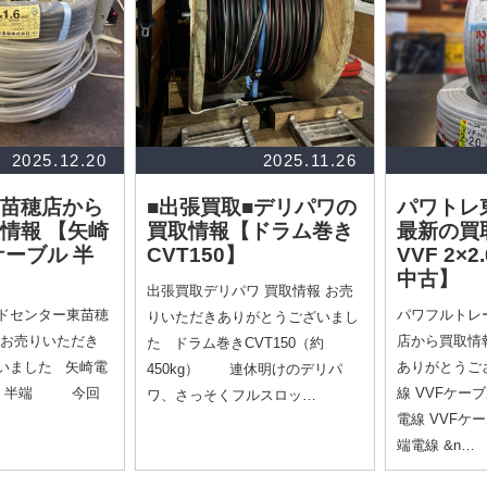
2025.12.20
2025.11.26
苗穂店から
■出張買取■デリパワの
パワトレ
取情報
【矢崎
買取情報
【ドラム巻き
最新の買
ケーブル 半
CVT150】
VVF 2×2.
中古】
出張買取デリパワ 買取情報 お売
ドセンター東苗穂
パワフルトレ
りいただきありがとうございまし
 お売りいただき
店から買取情
た ドラム巻きCVT150（約
いました 矢崎電
ありがとうご
450kg） 連休明けのデリパ
ブル 半端 今回
線 VVFケーブ
ワ、さっそくフルスロッ…
電線 VVFケー
端電線 &n…