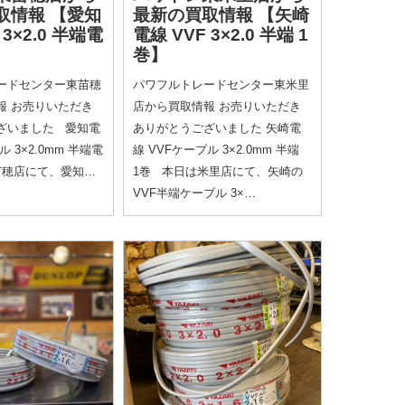
取情報
【愛知
最新の買取情報
【矢崎
 3×2.0 半端電
電線 VVF 3×2.0 半端 1
巻】
ードセンター東苗穂
パワフルトレードセンター東米里
報 お売りいただき
店から買取情報 お売りいただき
ざいました 愛知電
ありがとうございました 矢崎電
ル 3×2.0mm 半端電
線 VVFケーブル 3×2.0mm 半端
穂店にて、愛知…
1巻 本日は米里店にて、矢崎の
VVF半端ケーブル 3×…