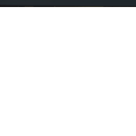
東苗穂店
営業時間 9:00～18:00
(定休：日・祝)