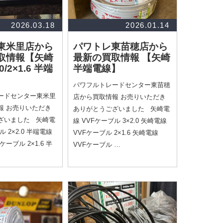
2026.03.18
2026.01.14
東米里店から
パワトレ東苗穂店から
取情報
【矢崎
最新の買取情報
【矢崎
.0/2×1.6 半端
半端電線】
パワフルトレードセンター東苗穂
ードセンター東米里
店から買取情報 お売りいただき
報 お売りいただき
ありがとうございました 矢崎電
ざいました 矢崎電
線 VVFケーブル 3×2.0 矢崎電線
ル 2×2.0 半端電線
VVFケーブル 2×1.6 矢崎電線
ケーブル 2×1.6 半
VVFケーブル …