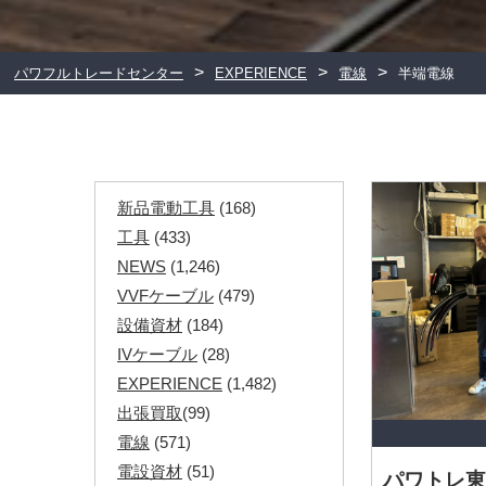
>
>
>
パワフルトレードセンター
EXPERIENCE
電線
半端電線
新品電動工具
(168)
工具
(433)
NEWS
(1,246)
VVFケーブル
(479)
設備資材
(184)
IVケーブル
(28)
EXPERIENCE
(1,482)
出張買取
(99)
電線
(571)
電設資材
(51)
パワトレ東