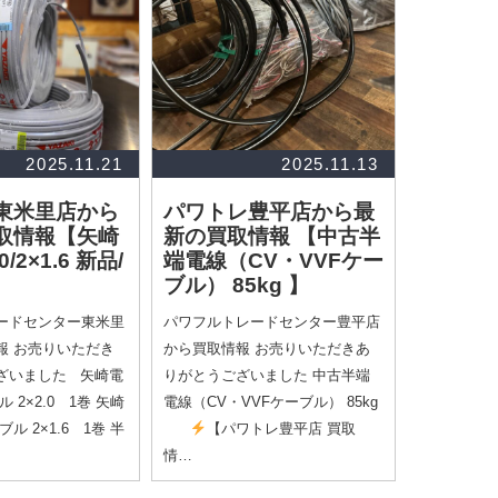
2025.11.21
2025.11.13
東米里店から
パワトレ豊平店から最
取情報
【矢崎
新の買取情報
【中古半
0/2×1.6 新品/
端電線（CV・VVFケー
ブル） 85kg 】
ードセンター東米里
パワフルトレードセンター豊平店
報 お売りいただき
から買取情報 お売りいただきあ
ざいました 矢崎電
りがとうございました 中古半端
ル 2×2.0 1巻 矢崎
電線（CV・VVFケーブル） 85kg
ブル 2×1.6 1巻 半
【パワトレ豊平店 買取
情…