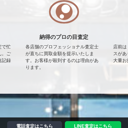
納得のプロの目査定
定で忙
各店舗のプロフェッショナル査定士
店前は
ん。ご
が直ちに買取金額を提示いたしま
スがあ
速記録
す。お客様が殺到するのは理由があ
大量お
ります。
電話査定はこちら
LINE査定はこちら