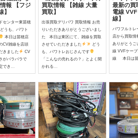
取情報
【フジ
買取情報
【雑線 大量
最新の買
雑線】
買取】
電線 VVF
線】
ドセンター東苗穂
出張買取デリパワ 買取情報 お売
パワフルトレ
 どうも、パワト
りいただきありがとうございまし
店から買取情
本日は苗穂店
た 本日は東区にて、雑線を買取
ありがとうご
のCV雑線を店頭
させていただきました
どう
線 VVFケーブ
だきました
CV
も、パワトレおじさんです
線 本日は苗
さがバラバラで
「こんなの売れるの？」とよく聞
定でき…
かれる…