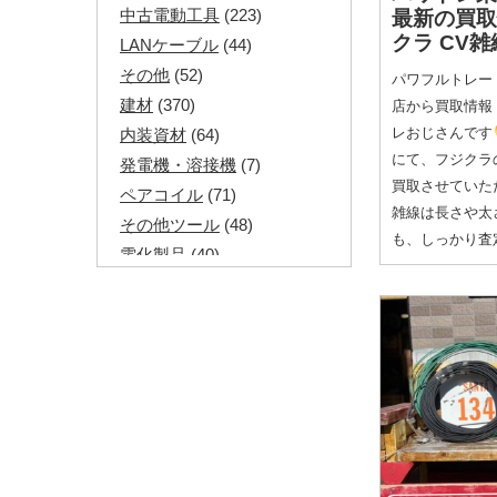
中古電動工具
(223)
最新の買
クラ CV
LANケーブル
(44)
その他
(52)
パワフルトレー
建材
(370)
店から買取情報
レおじさんです
内装資材
(64)
にて、フジクラ
発電機・溶接機
(7)
買取させていた
ペアコイル
(71)
雑線は長さや太
その他ツール
(48)
も、しっかり査
電化製品
(40)
その他建築資材
(113)
半端電線
(40)
マイナーケーブル
(13)
CVTケーブル
(8)
CVケーブル
(25)
VCTFケーブル
(12)
同軸ケーブル
(11)
エコケーブル
(3)