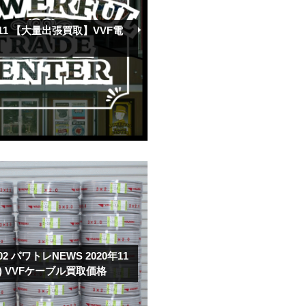
.11
【大量出張買取】VVF電
！
.02
パワトレNEWS 2020年11
月) VVFケーブル買取価格