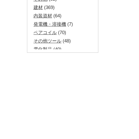
建材
(369)
内装資材
(64)
発電機・溶接機
(7)
ペアコイル
(70)
その他ツール
(48)
電化製品
(40)
その他建築資材
(113)
半端電線
(40)
マイナーケーブル
(13)
CVTケーブル
(8)
CVケーブル
(25)
VCTFケーブル
(12)
同軸ケーブル
(11)
エコケーブル
(3)