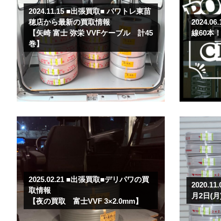
2024.11.15
■出張買取■ パワトレ東苗
穂店から最新の買取情報
2024.06
【矢崎 富士 弥栄 VVFケーブル 計45
線60本
巻】
2025.02.21
■出張買取■デリパワの買
2020.11
取情報
月2日(
【夜の買取 富士VVF 3×2.0mm】