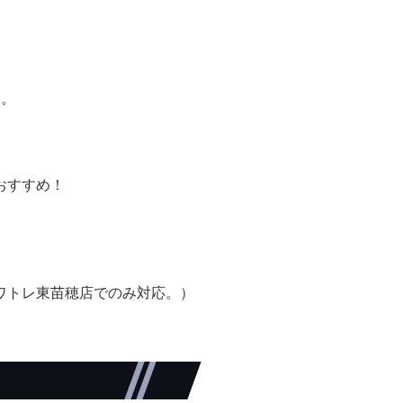
す。
おすすめ！
。
ワトレ東苗穂店でのみ対応。）