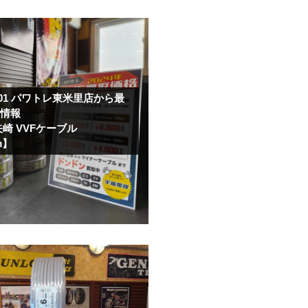
.01
パワトレ東米里店から最
取情報
矢崎 VVFケーブル
m】