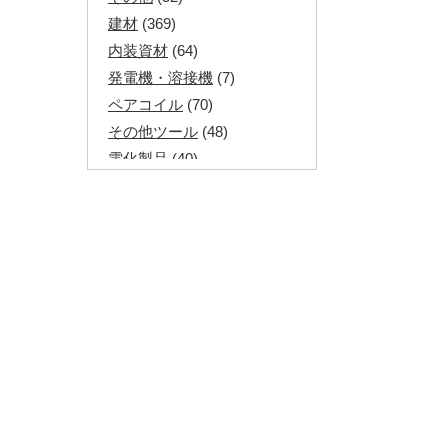
建材
(369)
内装資材
(64)
発電機・溶接機
(7)
ペアコイル
(70)
その他ツール
(48)
電化製品
(40)
その他建築資材
(113)
半端電線
(40)
マイナーケーブル
(13)
CVTケーブル
(8)
CVケーブル
(25)
VCTFケーブル
(12)
同軸ケーブル
(11)
エコケーブル
(3)