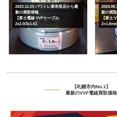
2023.12.23
パワトレ東米里店から最
2024.08
新の買取情報
新の買
【富士電線 VVFケーブル
【富士 VV
2x2.0/3x1.6】
2×1.6m
【札幌市内No.1】
最新のVVF電線買取価格