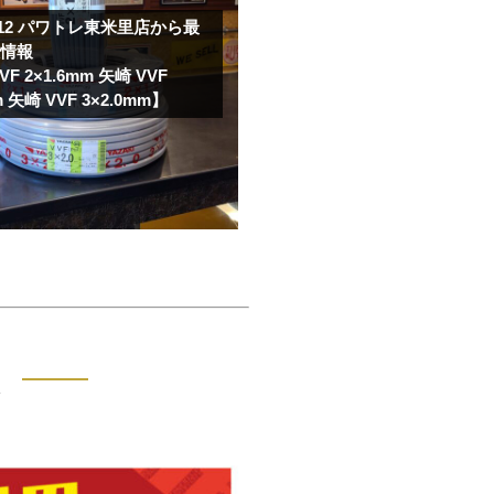
.12
パワトレ東米里店から最
取情報
F 2×1.6mm 矢崎 VVF
m 矢崎 VVF 3×2.0mm】