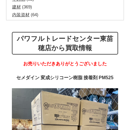
建材
(369)
内装資材
(64)
発電機・溶接機
(7)
ペアコイル
(70)
パワフルトレードセンター東苗
その他ツール
(48)
電化製品
(40)
穂店から買取情報
その他建築資材
(113)
半端電線
(40)
お売りいただきありがとうございました
マイナーケーブル
(13)
CVTケーブル
(8)
セメダイン 変成シリコーン樹脂 接着剤 PM525
CVケーブル
(25)
VCTFケーブル
(12)
同軸ケーブル
(11)
エコケーブル
(3)