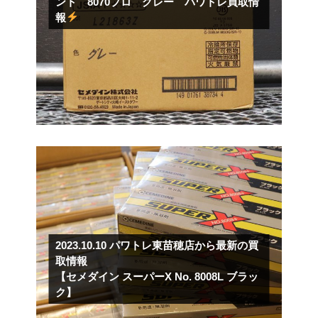
ント 8070プロ グレー パワトレ買取情
報
2023.10.10
パワトレ東苗穂店から最新の買
取情報
【セメダイン スーパーX No. 8008L ブラッ
ク】