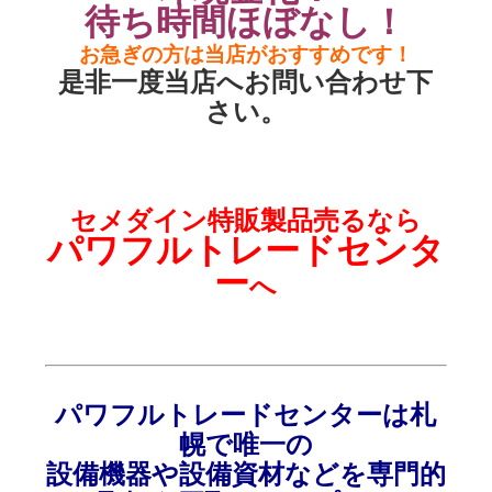
待ち時間ほぼなし！
お急ぎの方は当店がおすすめです！
是非一度当店へお問い合わせ下
さい。
セメダイン特販製品売
るなら
パワフルトレードセンタ
ー
へ
パワフルトレードセンターは
札
幌で
唯一の
設備機器
や設備資材などを
専門的