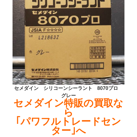
セメダイン シリコーンシーラント 8070プロ
グレー
セメダイン特販の買取な
ら
｢パワフルトレードセン
ター｣へ