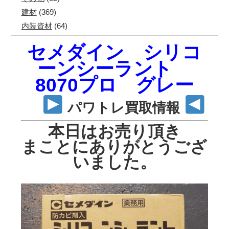
建材
(369)
内装資材
(64)
発電機・溶接機
(7)
セメダイン シリコ
ペアコイル
(70)
ーンシーラント
その他ツール
(48)
8070プロ グレー
電化製品
(40)
その他建築資材
(113)
パワトレ買取情報
半端電線
(40)
マイナーケーブル
(13)
本日はお売り頂き
CVTケーブル
(8)
まことにありがとうござ
CVケーブル
(25)
いました。
VCTFケーブル
(12)
同軸ケーブル
(11)
エコケーブル
(3)