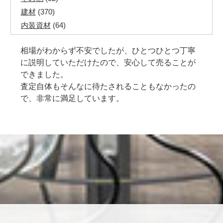
建材
(370)
内装資材
(64)
発電機・溶接機
(7)
相場がわからず不安でしたが、ひとつひとつ丁寧
ペアコイル
(71)
に説明していただけたので、安心して売ることが
その他ツール
(48)
できました。
電化製品
(40)
査定自体もそんなに待たされることもなかったの
その他建築資材
(113)
で、非常に満足しています。
半端電線
(40)
マイナーケーブル
(13)
CVTケーブル
(8)
CVケーブル
(25)
VCTFケーブル
(12)
同軸ケーブル
(11)
エコケーブル
(3)