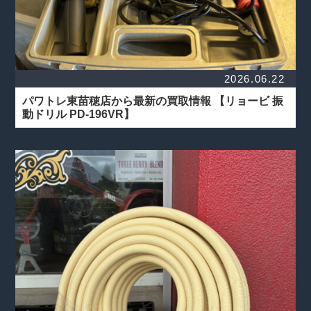
2026.06.22
パワトレ東苗穂店から最新の買取情報
【リョービ 振
動ドリル PD-196VR】