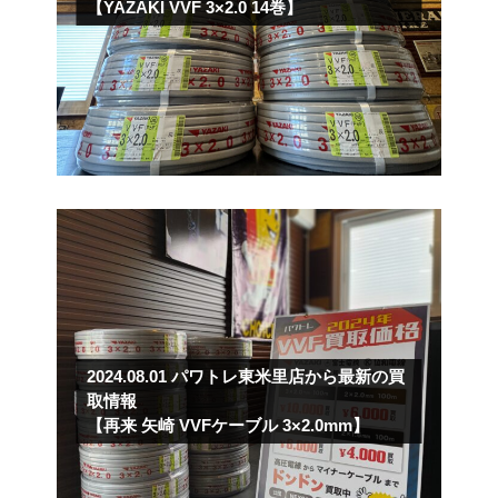
【YAZAKI VVF 3×2.0 14巻】
2024.08.01
パワトレ東米里店から最新の買
取情報
【再来 矢崎 VVFケーブル 3×2.0mm】