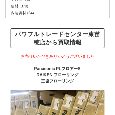
建材
(370)
内装資材
(64)
発電機・溶接機
(7)
ペアコイル
(71)
パワフルトレードセンター東苗
その他ツール
(48)
電化製品
(40)
穂店から買取情報
その他建築資材
(113)
半端電線
(40)
お売りいただきありがとうございました
マイナーケーブル
(13)
CVTケーブル
(8)
Panasonic PLフロアーS
DAIKEN フローリング
CVケーブル
(25)
三協フローリング
VCTFケーブル
(12)
同軸ケーブル
(11)
エコケーブル
(3)