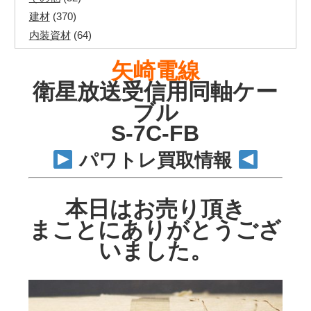
建材
(370)
内装資材
(64)
発電機・溶接機
(7)
矢崎電線
ペアコイル
(71)
衛星放送受信用同軸ケー
その他ツール
(48)
ブル
電化製品
(40)
S-7C-FB
その他建築資材
(113)
半端電線
(40)
パワトレ買取情報
マイナーケーブル
(13)
CVTケーブル
(8)
本日はお売り頂き
CVケーブル
(25)
VCTFケーブル
(12)
まことにありがとうござ
同軸ケーブル
(11)
いました。
エコケーブル
(3)