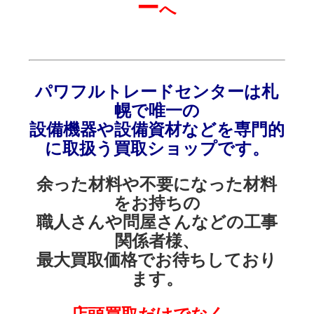
ー
へ
パワフルトレードセンターは
札
幌で
唯一の
設備機器
や設備資材などを
専門的
に取扱う買取ショップです。
余った材料や不要になった材料
を
お持ちの
職人さんや
問屋さんなどの
工事
関係者様、
最大買取価格でお待ちしており
ます。