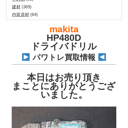
建材
(369)
内装資材
(64)
発電機・溶接機
(7)
makita
ペアコイル
(70)
HP480D
その他ツール
(48)
ドライバドリル
電化製品
(40)
その他建築資材
(113)
パワトレ買取情報
半端電線
(40)
マイナーケーブル
(13)
本日はお売り頂き
CVTケーブル
(8)
まことにありがとうござ
CVケーブル
(25)
VCTFケーブル
(12)
いました。
同軸ケーブル
(11)
エコケーブル
(3)