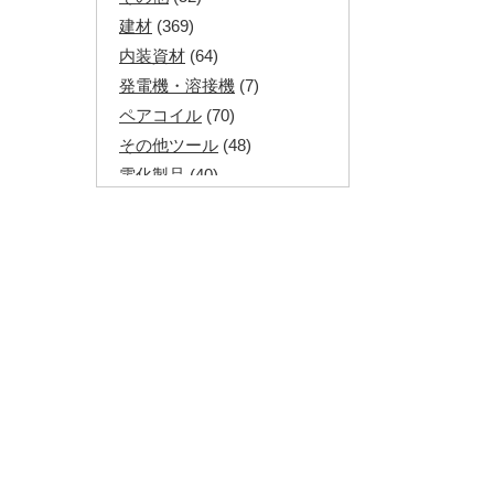
建材
(369)
内装資材
(64)
発電機・溶接機
(7)
ペアコイル
(70)
その他ツール
(48)
電化製品
(40)
その他建築資材
(113)
半端電線
(40)
マイナーケーブル
(13)
CVTケーブル
(8)
CVケーブル
(25)
VCTFケーブル
(12)
同軸ケーブル
(11)
エコケーブル
(3)