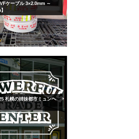
VFケーブル 3×2.0mm ～
m】
.25
札幌の姉妹都市ミュンヘ