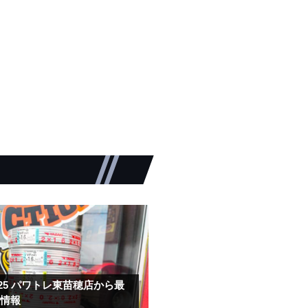
.25
パワトレ東苗穂店から最
取情報