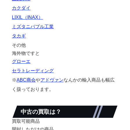
カクダイ
LIXIL（INAX）
ミズタニバブル工業
タカギ
その他
海外物ですと
グローエ
セラトレーディング
※
ABC商会
や
アドヴァン
なんかの輸入商品も幅広
く扱っております。
中古の買取は？
買取可能商品
開封しただけの商品