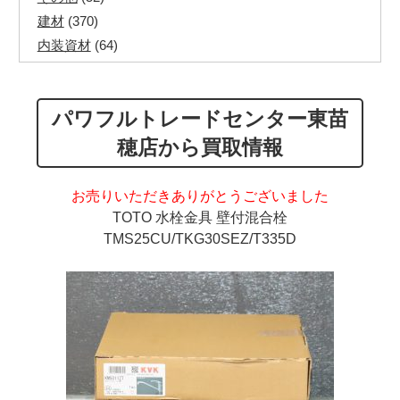
建材
(370)
内装資材
(64)
発電機・溶接機
(7)
ペアコイル
(71)
パワフルトレードセンター東苗
その他ツール
(48)
電化製品
(40)
穂店から買取情報
その他建築資材
(113)
半端電線
(40)
お売りいただきありがとうございました
マイナーケーブル
(13)
TOTO 水栓金具 壁付混合栓
CVTケーブル
(8)
TMS25CU/TKG30SEZ/T335D
CVケーブル
(25)
VCTFケーブル
(12)
同軸ケーブル
(11)
エコケーブル
(3)