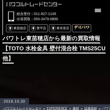
パワフルトレードセンター
総合受付：011-827-1149
出張買取：050-3479-0800
東苗穂店
豊平店
東米里店
パワトレ東苗穂店から最新の買取情報
【TOTO 水栓金具 壁付混合栓 TMS25CU
他】
2018.10.20
パワフルトレードセンター
EXPERIENCE
建材
設備資材
パワ
>
>
>
>