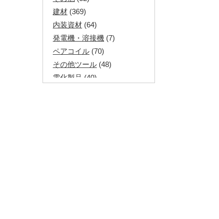
建材
(369)
内装資材
(64)
発電機・溶接機
(7)
ペアコイル
(70)
その他ツール
(48)
電化製品
(40)
その他建築資材
(113)
半端電線
(40)
マイナーケーブル
(13)
CVTケーブル
(8)
CVケーブル
(25)
VCTFケーブル
(12)
同軸ケーブル
(11)
エコケーブル
(3)