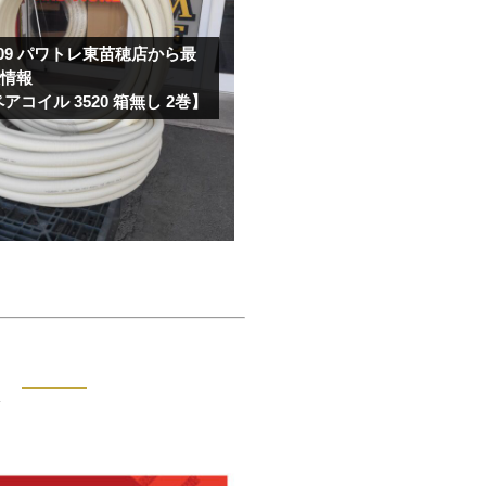
09
パワトレ東苗穂店から最
取情報
アコイル 3520 箱無し 2巻】