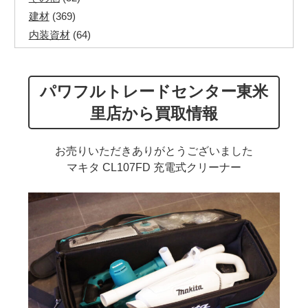
建材
(369)
内装資材
(64)
発電機・溶接機
(7)
ペアコイル
(70)
パワフルトレードセンター東米
その他ツール
(48)
電化製品
(40)
里店から買取情報
その他建築資材
(113)
半端電線
(40)
お売りいただきありがとうございました
マイナーケーブル
(13)
マキタ CL107FD 充電式クリーナー
CVTケーブル
(8)
CVケーブル
(25)
VCTFケーブル
(12)
同軸ケーブル
(11)
エコケーブル
(3)