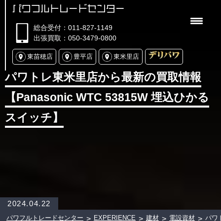
パワフルトレードセンター
総合受付：011-827-1149
出張買取：050-3479-0800
東苗穂店
豊平店
東米里店
パワトレ東米里店から最新の買取情報
【Panasonic WTC 53815W 埋込ひかる
スイッチ】
2024.04.22
パワフルトレードセンター
EXPERIENCE
建材
電設資材
パワ
>
>
>
>