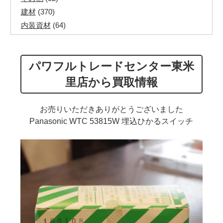
建材
(370)
内装資材
(64)
発電機・溶接機
(7)
ペアコイル
(71)
パワフルトレードセンター東米
その他ツール
(48)
電化製品
(40)
里店から買取情報
その他建築資材
(113)
半端電線
(40)
お売りいただきありがとうございました
マイナーケーブル
(13)
Panasonic WTC 53815W 埋込ひかるスイッチ
CVTケーブル
(8)
CVケーブル
(25)
VCTFケーブル
(12)
同軸ケーブル
(11)
エコケーブル
(3)