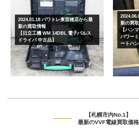
2024.06.
2024.01.18
パワトレ東苗穂店から最
新の買
新の買取情報
【ハンマー
【日立工機 WM 14DBL 電子パルス
パワーミキ
ドライバ 中古品】
ートハンマ
【札幌市内No.1】
最新のVVF電線買取価格