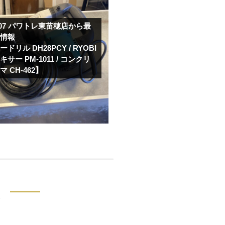
07
パワトレ東苗穂店から最
取情報
ドリル DH28PCY / RYOBI
サー PM-1011 / コンクリ
 CH-462】