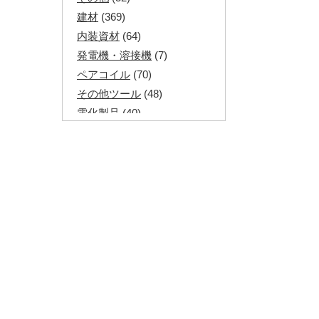
建材
(369)
内装資材
(64)
発電機・溶接機
(7)
ペアコイル
(70)
その他ツール
(48)
電化製品
(40)
その他建築資材
(113)
半端電線
(40)
マイナーケーブル
(13)
CVTケーブル
(8)
CVケーブル
(25)
VCTFケーブル
(12)
同軸ケーブル
(11)
エコケーブル
(3)