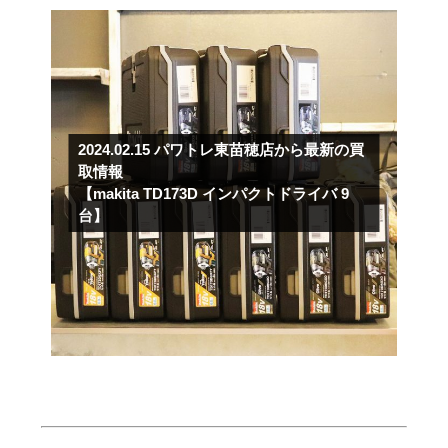
2024.02.15
パワトレ東苗穂店から最新の買
取情報
【makita TD173D インパクトドライバ 9
台】