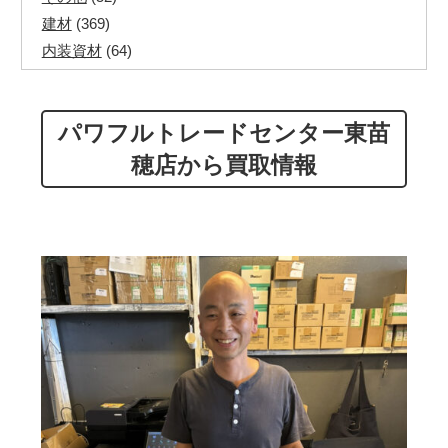
建材
(369)
内装資材
(64)
発電機・溶接機
(7)
ペアコイル
(70)
パワフルトレードセンター東苗
その他ツール
(48)
電化製品
(40)
穂店から買取情報
その他建築資材
(113)
半端電線
(40)
マイナーケーブル
(13)
CVTケーブル
(8)
CVケーブル
(25)
VCTFケーブル
(12)
同軸ケーブル
(11)
エコケーブル
(3)