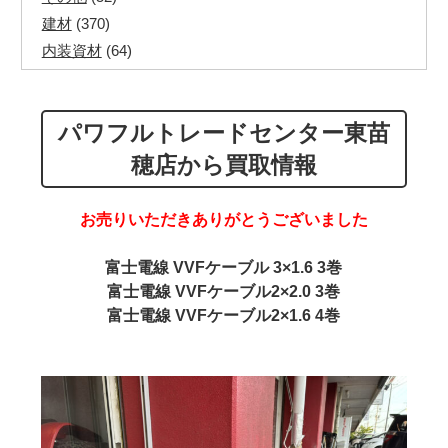
建材
(370)
内装資材
(64)
発電機・溶接機
(7)
ペアコイル
(71)
パワフルトレードセンター東苗
その他ツール
(48)
電化製品
(40)
穂店から買取情報
その他建築資材
(113)
半端電線
(40)
お売りいただきありがとうございました
マイナーケーブル
(13)
CVTケーブル
(8)
富士電線 VVFケーブル 3×1.6 3巻
富士電線 VVFケーブル2×2.0 3巻
CVケーブル
(25)
富士電線 VVFケーブル2×1.6 4巻
VCTFケーブル
(12)
同軸ケーブル
(11)
エコケーブル
(3)