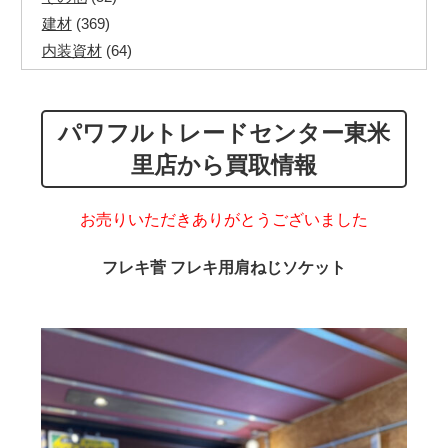
建材
(369)
内装資材
(64)
発電機・溶接機
(7)
ペアコイル
(70)
パワフルトレードセンター東米
その他ツール
(48)
電化製品
(40)
里店から買取情報
その他建築資材
(113)
半端電線
(40)
お売りいただきありがとうございました
マイナーケーブル
(13)
CVTケーブル
(8)
フレキ菅 フレキ用肩ねじソケット
CVケーブル
(25)
VCTFケーブル
(12)
同軸ケーブル
(11)
エコケーブル
(3)