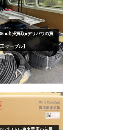
.05
■出張買取■デリパワの買
工 ケーブル】
.13
パワトレ東米里店から最