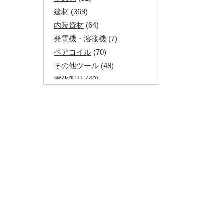
建材
(369)
内装資材
(64)
発電機・溶接機
(7)
ペアコイル
(70)
その他ツール
(48)
電化製品
(40)
その他建築資材
(113)
半端電線
(40)
マイナーケーブル
(13)
CVTケーブル
(8)
CVケーブル
(25)
VCTFケーブル
(12)
同軸ケーブル
(11)
エコケーブル
(3)