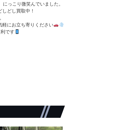
、にっこり微笑んでいました。
どしどし買取中！
。
気軽にお立ち寄りください
便利です