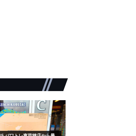
.15
パワトレ東苗穂店から最