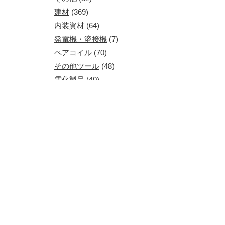
建材
(369)
内装資材
(64)
発電機・溶接機
(7)
ペアコイル
(70)
その他ツール
(48)
電化製品
(40)
その他建築資材
(113)
半端電線
(40)
マイナーケーブル
(13)
CVTケーブル
(8)
CVケーブル
(25)
VCTFケーブル
(12)
同軸ケーブル
(11)
エコケーブル
(3)