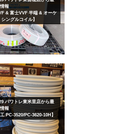
取情報
F & 富士VVF 半端 & オーケ
 シングルコイル】
.29
パワトレ東米里店から最
取情報
PC-3520/PC-3620-10H】