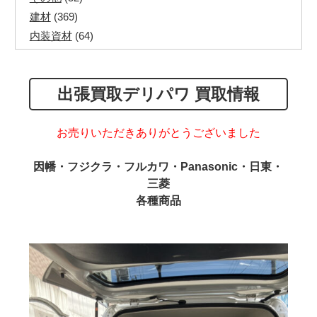
建材
(369)
内装資材
(64)
発電機・溶接機
(7)
ペアコイル
(70)
出張買取デリパワ 買取情報
その他ツール
(48)
電化製品
(40)
その他建築資材
(113)
お売りいただきありがとうございました
半端電線
(40)
因幡・フジクラ・フルカワ・Panasonic・日東・
マイナーケーブル
(13)
三菱
CVTケーブル
(8)
各種商品
CVケーブル
(25)
VCTFケーブル
(12)
同軸ケーブル
(11)
エコケーブル
(3)