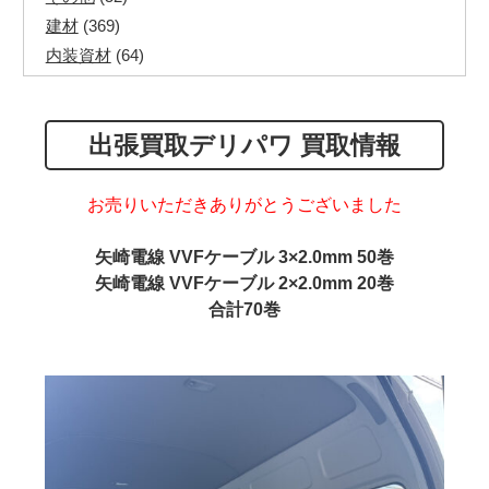
建材
(369)
内装資材
(64)
発電機・溶接機
(7)
ペアコイル
(70)
出張買取デリパワ 買取情報
その他ツール
(48)
電化製品
(40)
その他建築資材
(113)
お売りいただきありがとうございました
半端電線
(40)
矢崎電線 VVFケーブル 3×2.0mm 50巻
マイナーケーブル
(13)
矢崎電線 VVFケーブル 2×2.0mm 20巻
CVTケーブル
(8)
合計70巻
CVケーブル
(25)
VCTFケーブル
(12)
同軸ケーブル
(11)
エコケーブル
(3)