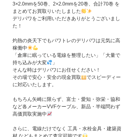
3×2.0mmを50巻、2×2.0mmを20巻、合計70巻 を
まとめてお買取りいたしました
デリパワをご利用いただきありがとうございまし
た！
灼熱の炎天下でもパワトレのデリパワは元気に高
稼働中
「倉庫に眠っている電線を整理したい」「大量で
持ち込みが大変
」
そんな時はデリパワにお任せください！
その場で安心・安全の現金買取
でスピーディー
に対応いたします。
もちろん矢崎に限らず、富士・愛知・弥栄・協和
など各メーカーVVFケーブル、新品・半端問わず
高価買取実施中
さらに、電線だけでなく 工具・水栓金具・建築資
材 などもまとめて査定可能です