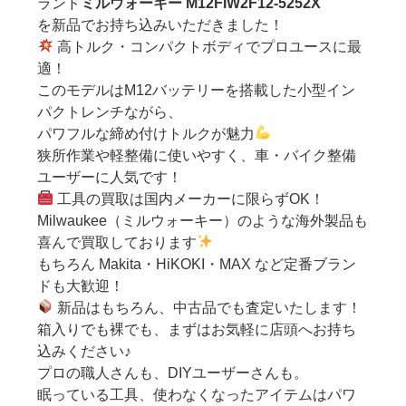
ランド
ミルウォーキー M12FIW2F12-5252X
を新品でお持ち込みいただきました！
高トルク・コンパクトボディでプロユースに最
適！
このモデルはM12バッテリーを搭載した小型イン
パクトレンチながら、
パワフルな締め付けトルクが魅力
狭所作業や軽整備に使いやすく、車・バイク整備
ユーザーに人気です！
工具の買取は国内メーカーに限らずOK！
Milwaukee（ミルウォーキー）のような海外製品も
喜んで買取しております
もちろん Makita・HiKOKI・MAX など定番ブラン
ドも大歓迎！
新品はもちろん、中古品でも査定いたします！
箱入りでも裸でも、まずはお気軽に店頭へお持ち
込みください♪
プロの職人さんも、DIYユーザーさんも。
眠っている工具、使わなくなったアイテムはパワ