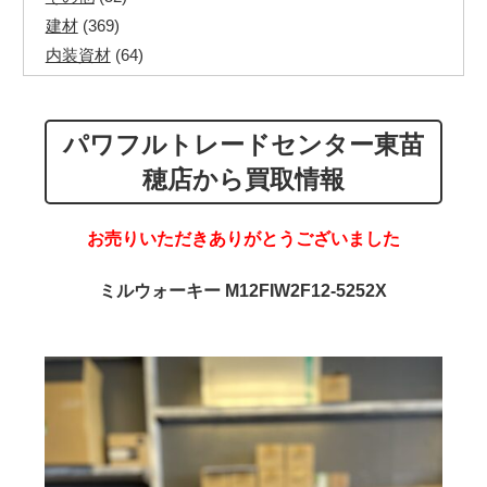
建材
(369)
内装資材
(64)
発電機・溶接機
(7)
ペアコイル
(70)
パワフルトレードセンター東苗
その他ツール
(48)
電化製品
(40)
穂店から買取情報
その他建築資材
(113)
半端電線
(40)
お売りいただきありがとうございました
マイナーケーブル
(13)
CVTケーブル
(8)
ミルウォーキー M12FIW2F12-5252X
CVケーブル
(25)
VCTFケーブル
(12)
同軸ケーブル
(11)
エコケーブル
(3)