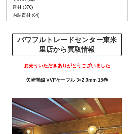
建材
(370)
内装資材
(64)
発電機・溶接機
(7)
ペアコイル
(71)
パワフルトレードセンター東米
その他ツール
(48)
電化製品
(40)
里店から買取情報
その他建築資材
(113)
半端電線
(40)
お売りいただきありがとうございました
マイナーケーブル
(13)
CVTケーブル
(8)
矢崎電線 VVFケーブル 3×2.0mm 15巻
CVケーブル
(25)
VCTFケーブル
(12)
同軸ケーブル
(11)
エコケーブル
(3)