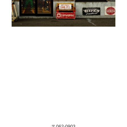
〒062-0903