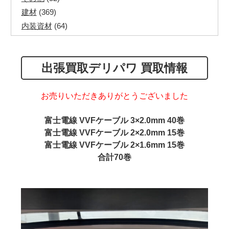
建材
(369)
内装資材
(64)
発電機・溶接機
(7)
ペアコイル
(70)
出張買取デリパワ 買取情報
その他ツール
(48)
電化製品
(40)
その他建築資材
(113)
お売りいただきありがとうございました
半端電線
(40)
富士電線 VVFケーブル 3×2.0mm 40巻
マイナーケーブル
(13)
富士電線 VVFケーブル 2×2.0mm 15巻
CVTケーブル
(8)
富士電線 VVFケーブル 2×1.6mm 15巻
CVケーブル
(25)
合計70巻
VCTFケーブル
(12)
同軸ケーブル
(11)
エコケーブル
(3)