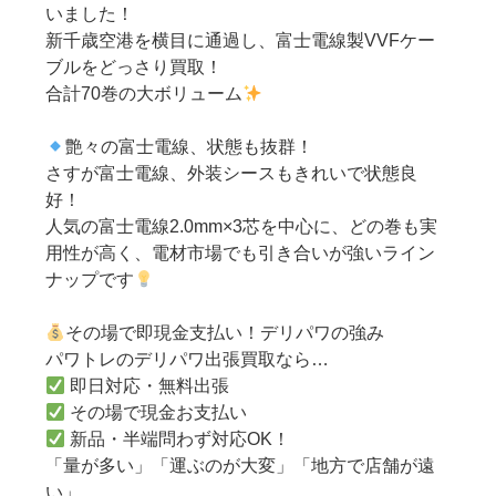
いました！
新千歳空港を横目に通過し、富士電線製VVFケー
ブルをどっさり買取！
合計70巻の大ボリューム
艶々の富士電線、状態も抜群！
さすが富士電線、外装シースもきれいで状態良
好！
人気の富士電線2.0mm×3芯を中心に、どの巻も実
用性が高く、電材市場でも引き合いが強いライン
ナップです
その場で即現金支払い！デリパワの強み
パワトレのデリパワ出張買取なら…
即日対応・無料出張
その場で現金お支払い
新品・半端問わず対応OK！
「量が多い」「運ぶのが大変」「地方で店舗が遠
い」