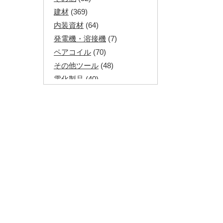
建材
(369)
内装資材
(64)
発電機・溶接機
(7)
ペアコイル
(70)
その他ツール
(48)
電化製品
(40)
その他建築資材
(113)
半端電線
(40)
マイナーケーブル
(13)
CVTケーブル
(8)
CVケーブル
(25)
VCTFケーブル
(12)
同軸ケーブル
(11)
エコケーブル
(3)