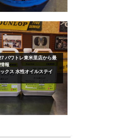
.27
パワトレ東米里店から最
取情報
ックス 水性オイルステイ