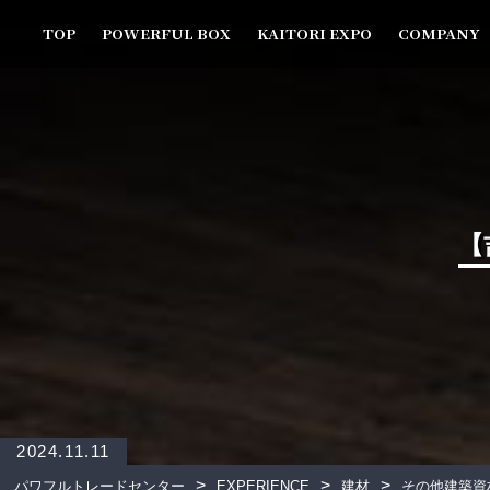
TOP
POWERFUL BOX
KAITORI EXPO
COMPANY
【
2024.11.11
>
>
>
パワフルトレードセンター
EXPERIENCE
建材
その他建築資