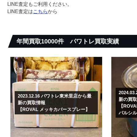
LINE査定もご利用ください。
LINE査定は
こちら
から
年間買取10000件
パワトレ買取実績
2024.03
2023.12.16
パワトレ東米里店から最
新の買
新の買取情報
【ROV
【ROVAL メッキカバースプレー】
バルシ