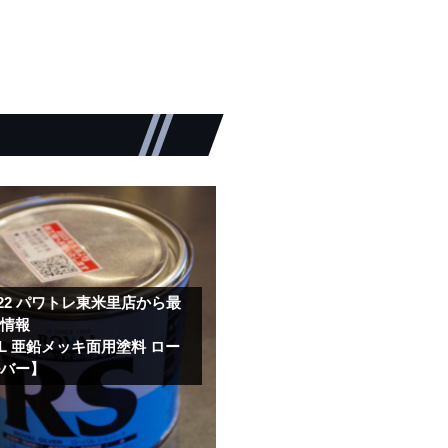
.22
パワトレ東米里店から最
取情報
AL 亜鉛メッキ面用塗料 ロー
ルバー】