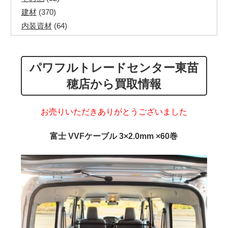
建材
(370)
内装資材
(64)
発電機・溶接機
(7)
ペアコイル
(71)
パワフルトレードセンター東苗
その他ツール
(48)
電化製品
(40)
穂店から買取情報
その他建築資材
(113)
半端電線
(40)
お売りいただきありがとうございました
マイナーケーブル
(13)
CVTケーブル
(8)
富士 VVFケーブル 3×2.0mm ×60巻
CVケーブル
(25)
VCTFケーブル
(12)
同軸ケーブル
(11)
エコケーブル
(3)