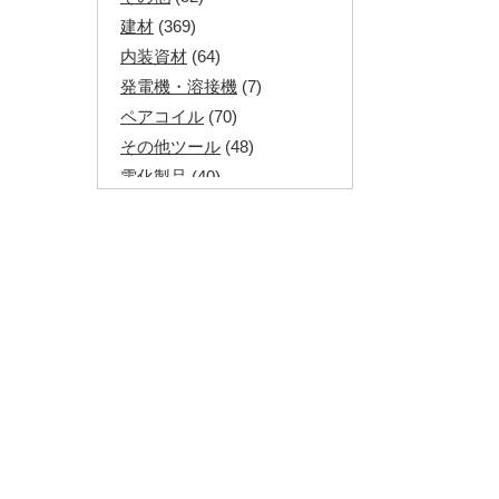
建材
(369)
内装資材
(64)
発電機・溶接機
(7)
ペアコイル
(70)
その他ツール
(48)
電化製品
(40)
その他建築資材
(113)
半端電線
(40)
マイナーケーブル
(13)
CVTケーブル
(8)
CVケーブル
(25)
VCTFケーブル
(12)
同軸ケーブル
(11)
エコケーブル
(3)