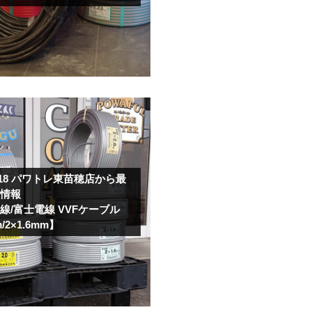
.18
パワトレ東苗穂店から最
取情報
線/富士電線 VVFケーブル
m/2×1.6mm】