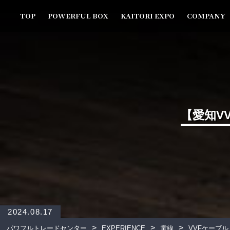
TOP
POWERFUL BOX
KAITORI EXPO
COMPANY
【愛知VVF
2024.08.17
>
>
>
パワフルトレードセンター
EXPERIENCE
電線
VVFケーブル