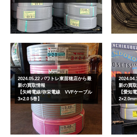
2024.05.22
パワトレ東苗穂店から最
2024.04
新の買取情報
新の買
【矢崎電線/弥栄電線 VVFケーブル
【愛知電
3×2.0 5巻】
2×2.0m