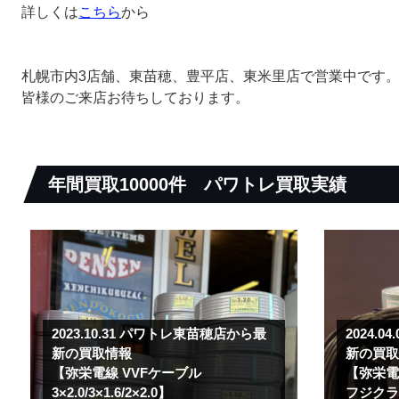
詳しくは
こちら
から
札幌市内3店舗、東苗穂、豊平店、東米里店で営業中です
皆様のご来店お待ちしております。
年間買取10000件
パワトレ買取実績
2023.10.31
パワトレ東苗穂店から最
2024.04
新の買取情報
新の買
【弥栄電線 VVFケーブル
【弥栄電
3×2.0/3×1.6/2×2.0】
フジクラ