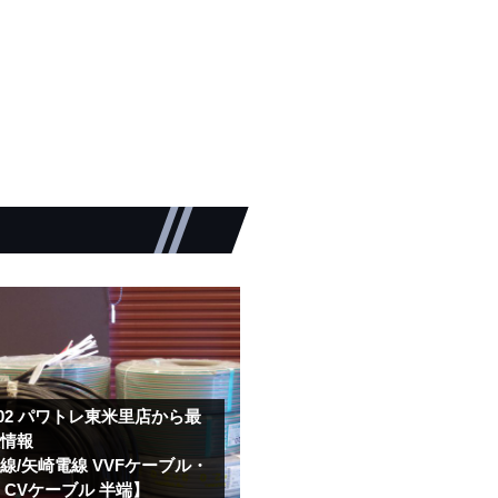
。
.02
パワトレ東米里店から最
取情報
線/矢崎電線 VVFケーブル・
 CVケーブル 半端】