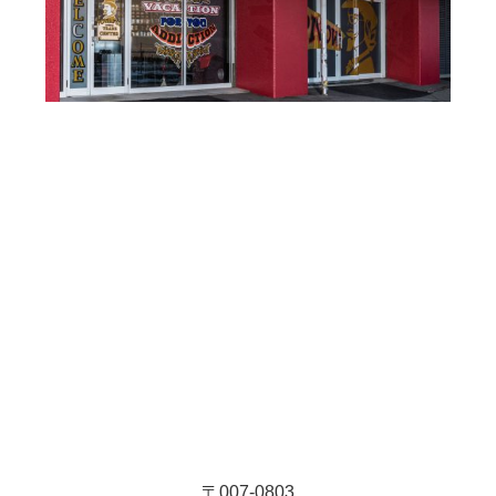
〒007-0803