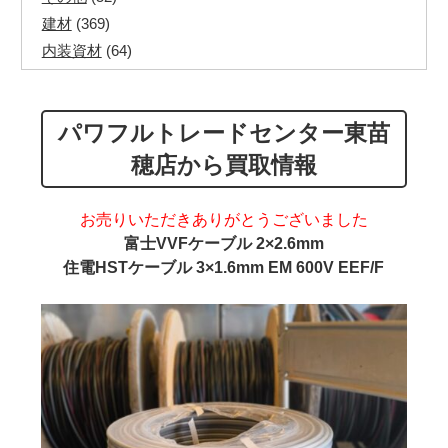
建材
(369)
内装資材
(64)
発電機・溶接機
(7)
ペアコイル
(70)
パワフルトレードセンター東苗
その他ツール
(48)
電化製品
(40)
穂店から買取情報
その他建築資材
(113)
半端電線
(40)
お売りいただきありがとうございました
マイナーケーブル
(13)
富士VVFケーブル 2×2.6mm
CVTケーブル
(8)
住電HSTケーブル 3×1.6mm EM 600V EEF/F
CVケーブル
(25)
VCTFケーブル
(12)
同軸ケーブル
(11)
エコケーブル
(3)