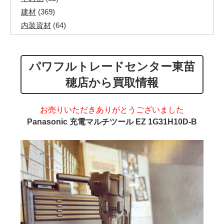
建材
(369)
内装資材
(64)
発電機・溶接機
(7)
ペアコイル
(70)
パワフルトレードセンター東苗
その他ツール
(48)
電化製品
(40)
穂店から買取情報
その他建築資材
(113)
半端電線
(40)
お売りいただきありがとうございました
マイナーケーブル
(13)
Panasonic 充電マルチツール EZ 1G31H10D-B
CVTケーブル
(8)
CVケーブル
(25)
VCTFケーブル
(12)
同軸ケーブル
(11)
エコケーブル
(3)