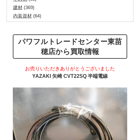
建材
(369)
内装資材
(64)
発電機・溶接機
(7)
ペアコイル
(70)
パワフルトレードセンター東苗
その他ツール
(48)
電化製品
(40)
穂店から買取情報
その他建築資材
(113)
半端電線
(40)
お売りいただきありがとうございました
マイナーケーブル
(13)
YAZAKI 矢崎 CVT22SQ 半端電線
CVTケーブル
(8)
CVケーブル
(25)
VCTFケーブル
(12)
同軸ケーブル
(11)
エコケーブル
(3)