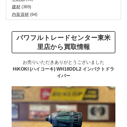
建材
(369)
内装資材
(64)
発電機・溶接機
(7)
ペアコイル
(70)
パワフルトレードセンター東米
その他ツール
(48)
電化製品
(40)
里店から買取情報
その他建築資材
(113)
半端電線
(40)
お売りいただきありがとうございました
マイナーケーブル
(13)
HiKOKI (ハイコーキ) WH18DDL2 インパクトドラ
CVTケーブル
(8)
イバー
CVケーブル
(25)
VCTFケーブル
(12)
同軸ケーブル
(11)
エコケーブル
(3)